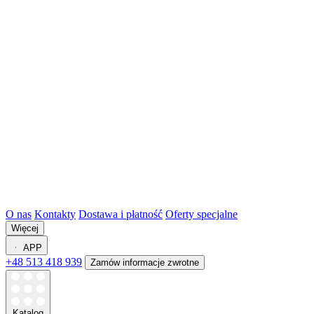
O nas
Kontakty
Dostawa i płatność
Oferty specjalne
Więcej
APP
+48 513 418 939
Zamów informacje zwrotne
Katalog