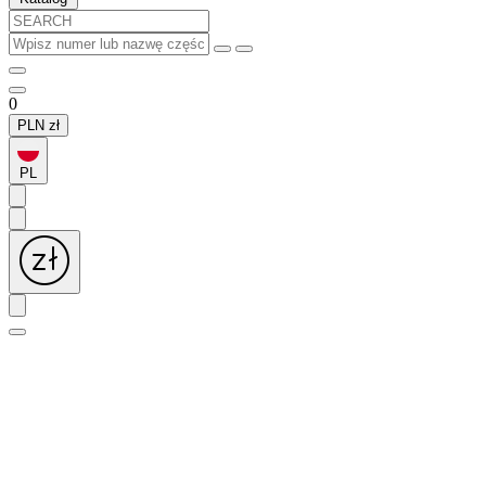
0
PLN
zł
PL