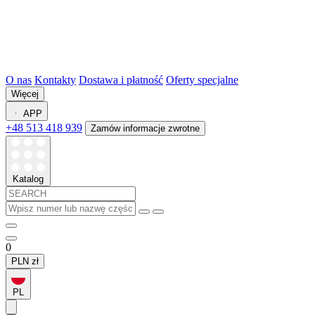
O nas
Kontakty
Dostawa i płatność
Oferty specjalne
Więcej
APP
+48 513 418 939
Zamów informacje zwrotne
Katalog
0
PLN
zł
PL