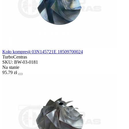
Koło kompresji 03N145721E 18509700024
TurboCentras
SKU: BW-03-0181
Na stanie
95.79 zł