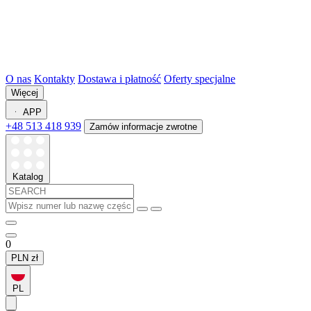
O nas
Kontakty
Dostawa i płatność
Oferty specjalne
Więcej
APP
+48 513 418 939
Zamów informacje zwrotne
Katalog
0
PLN
zł
PL