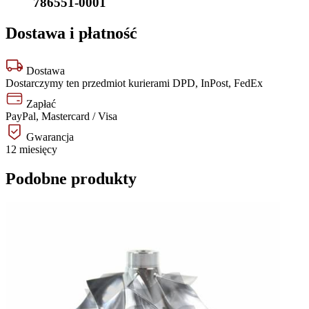
786551-0001
Dostawa i płatność
Dostawa
Dostarczymy ten przedmiot kurierami DPD, InPost, FedEx
Zapłać
PayPal, Mastercard / Visa
Gwarancja
12 miesięcy
Podobne produkty