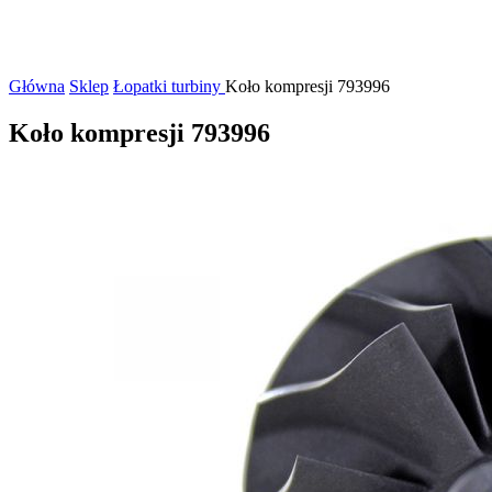
Główna
Sklep
Łopatki turbiny
Koło kompresji 793996
Koło kompresji 793996