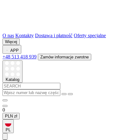
O nas
Kontakty
Dostawa i płatność
Oferty specjalne
Więcej
APP
+48 513 418 939
Zamów informacje zwrotne
Katalog
0
PLN
zł
PL