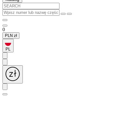
0
PLN
zł
PL