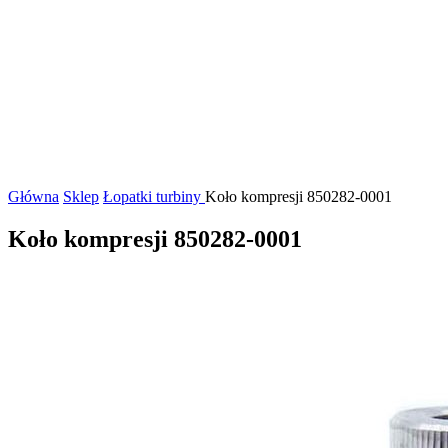
Główna
Sklep
Łopatki turbiny
Koło kompresji 850282-0001
Koło kompresji 850282-0001