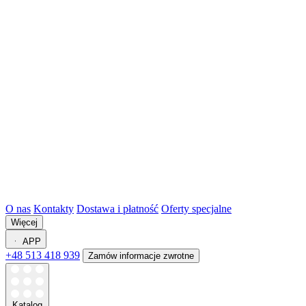
O nas
Kontakty
Dostawa i płatność
Oferty specjalne
Więcej
APP
+48 513 418 939
Zamów informacje zwrotne
Katalog