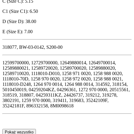
C (Size C): 5.15
C1 (Size C1): 6.50
D (Size D): 38.00
E (Size E): 7.00
318077, BW-03-0142, S200-00
12599700000, 12729700000, 12649880014, 12649700014,
12589880021, 12589720020, 12589700020, 12589880020,
12589710020, 1118010-D010, 1258 971 0020, 1258 988 0020,
1118010-70D, 1258 970 0020, 1258 972 0020, 1258 988 0021,
1118010-D248, 1264 970 0014, 1264 988 0014, 314592, 318154,
5010450019, 04259204KZ, 04296361, 1272 970 0000, 20515561,
318519, 318807, 04259311KZ, 24426737, 319212, 319278,
3802191, 1259 970 0000, 319411, 319683, 35242109F,
35242181F, 896332158, 8M0098618
Pokaż wszystko