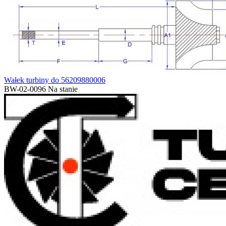
Wałek turbiny do 56209880006
BW-02-0096
Na stanie