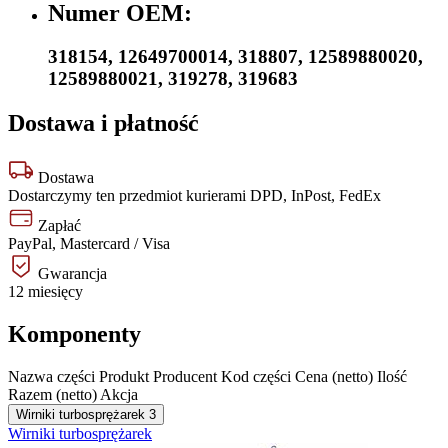
Numer OEM:
318154
,
12649700014
,
318807
,
12589880020
,
12589880021
,
319278
,
319683
Dostawa i płatność
Dostawa
Dostarczymy ten przedmiot kurierami DPD, InPost, FedEx
Zapłać
PayPal, Mastercard / Visa
Gwarancja
12 miesięcy
Komponenty
Nazwa części
Produkt
Producent
Kod części
Cena (netto)
Ilość
Razem (netto)
Akcja
Wirniki turbosprężarek
3
Wirniki turbosprężarek