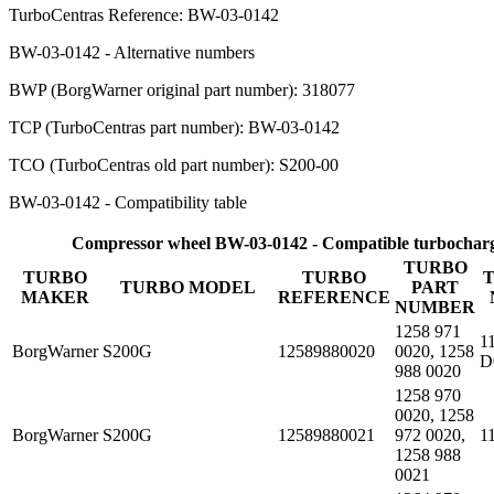
TurboCentras Reference: BW-03-0142
BW-03-0142 - Alternative numbers
BWP (BorgWarner original part number): 318077
TCP (TurboCentras part number): BW-03-0142
TCO (TurboCentras old part number): S200-00
BW-03-0142 - Compatibility table
Compressor wheel BW-03-0142 - Compatible turbochar
TURBO
TURBO
TURBO
TURBO MODEL
PART
MAKER
REFERENCE
NUMBER
1258 971
1
BorgWarner
S200G
12589880020
0020, 1258
D
988 0020
1258 970
0020, 1258
BorgWarner
S200G
12589880021
972 0020,
1
1258 988
0021