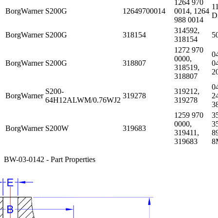
1264 970
1
BorgWarner
S200G
12649700014
0014, 1264
D
988 0014
314592,
BorgWarner
S200G
318154
5
318154
1272 970
0
0000,
BorgWarner
S200G
318807
0
318519,
2
318807
0
S200-
319212,
BorgWarner
319278
2
64H12ALWM/0.76WJ2
319278
3
1259 970
3
0000,
3
BorgWarner
S200W
319683
319411,
8
319683
8
BW-03-0142 - Part Properties