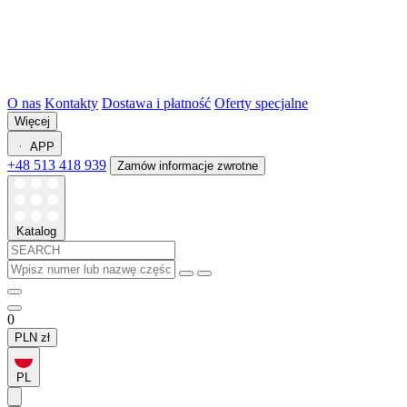
O nas
Kontakty
Dostawa i płatność
Oferty specjalne
Więcej
APP
+48 513 418 939
Zamów informacje zwrotne
Katalog
0
PLN
zł
PL