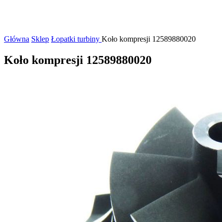
Główna
Sklep
Łopatki turbiny
Koło kompresji 12589880020
Koło kompresji 12589880020