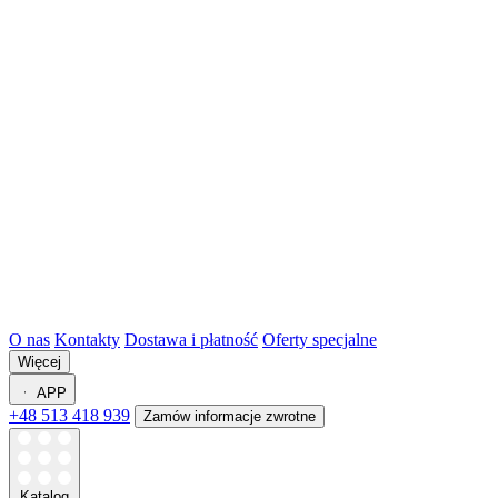
O nas
Kontakty
Dostawa i płatność
Oferty specjalne
Więcej
APP
+48 513 418 939
Zamów informacje zwrotne
Katalog