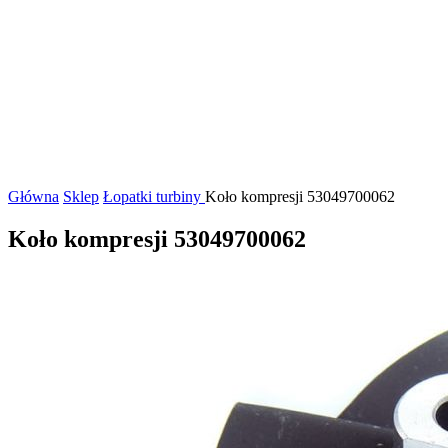
Główna
Sklep
Łopatki turbiny
Koło kompresji 53049700062
Koło kompresji 53049700062