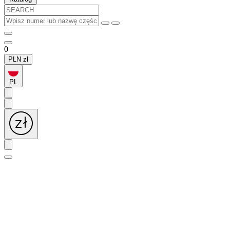
0
PLN
zł
PL