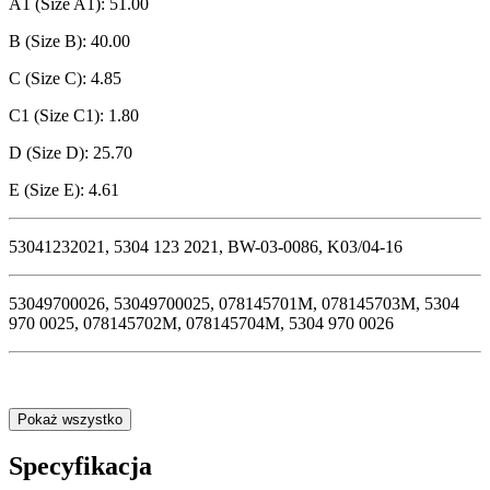
A1 (Size A1): 51.00
B (Size B): 40.00
C (Size C): 4.85
C1 (Size C1): 1.80
D (Size D): 25.70
E (Size E): 4.61
53041232021, 5304 123 2021, BW-03-0086, K03/04-16
53049700026, 53049700025, 078145701M, 078145703M, 5304
970 0025, 078145702M, 078145704M, 5304 970 0026
Pokaż wszystko
Specyfikacja