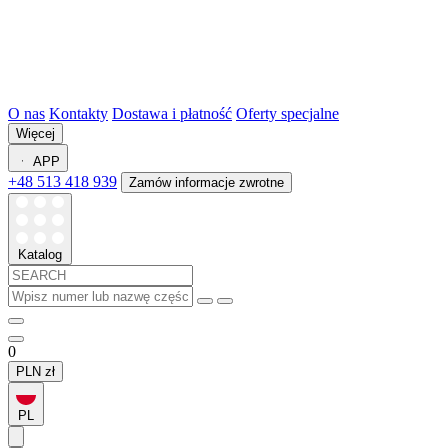
O nas
Kontakty
Dostawa i płatność
Oferty specjalne
Więcej
APP
+48 513 418 939
Zamów informacje zwrotne
Katalog
0
PLN
zł
PL