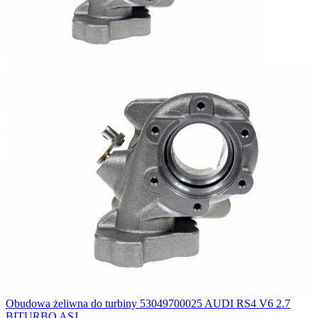
Obudowa żeliwna do turbiny 53049700025 AUDI RS4 V6 2.7
BITURBO ASJ