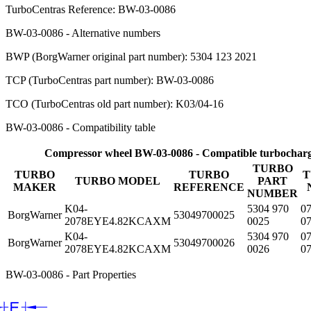
TurboCentras Reference: BW-03-0086
BW-03-0086 - Alternative numbers
BWP (BorgWarner original part number): 5304 123 2021
TCP (TurboCentras part number): BW-03-0086
TCO (TurboCentras old part number): K03/04-16
BW-03-0086 - Compatibility table
Compressor wheel BW-03-0086 - Compatible turbocharg
TURBO
TURBO
TURBO
T
TURBO MODEL
PART
MAKER
REFERENCE
NUMBER
K04-
5304 970
0
BorgWarner
53049700025
2078EYE4.82KCAXM
0025
0
K04-
5304 970
0
BorgWarner
53049700026
2078EYE4.82KCAXM
0026
0
BW-03-0086 - Part Properties