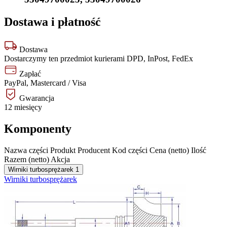
Dostawa i płatność
Dostawa
Dostarczymy ten przedmiot kurierami DPD, InPost, FedEx
Zapłać
PayPal, Mastercard / Visa
Gwarancja
12 miesięcy
Komponenty
Nazwa części
Produkt
Producent
Kod części
Cena (netto)
Ilość
Razem (netto)
Akcja
Wirniki turbosprężarek
1
Wirniki turbosprężarek