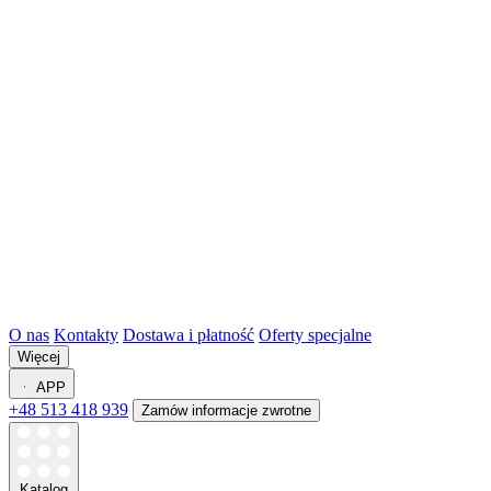
O nas
Kontakty
Dostawa i płatność
Oferty specjalne
Więcej
APP
+48 513 418 939
Zamów informacje zwrotne
Katalog