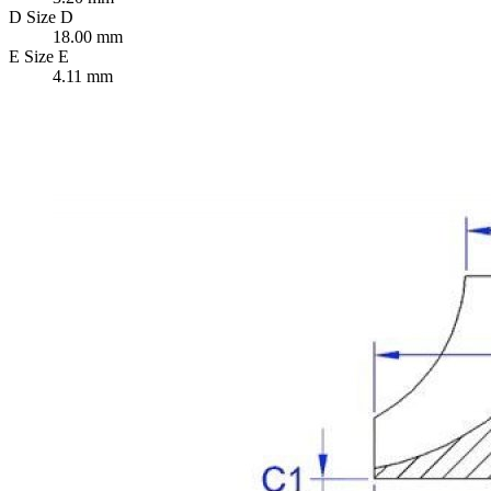
D
Size D
18.00 mm
E
Size E
4.11 mm