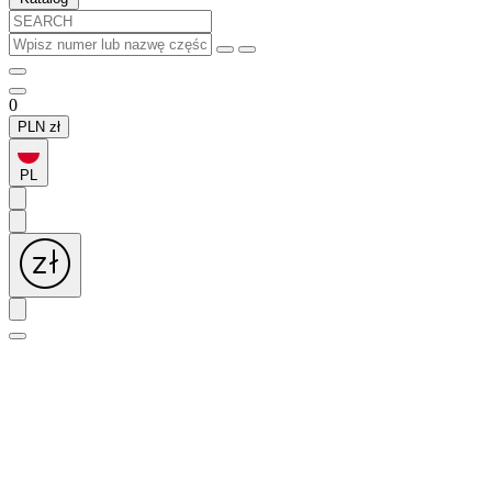
0
PLN
zł
PL