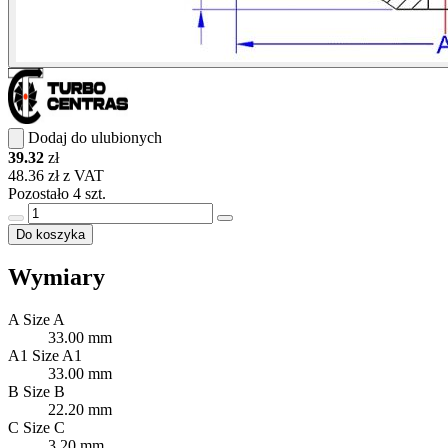
Dodaj do ulubionych
39.32
zł
48.36 zł z VAT
Pozostało 4 szt.
Do koszyka
Wymiary
A
Size A
33.00 mm
A1
Size A1
33.00 mm
B
Size B
22.20 mm
C
Size C
3.20 mm