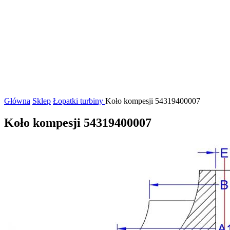
Główna
Sklep
Łopatki turbiny
Koło kompesji 54319400007
Koło kompesji 54319400007