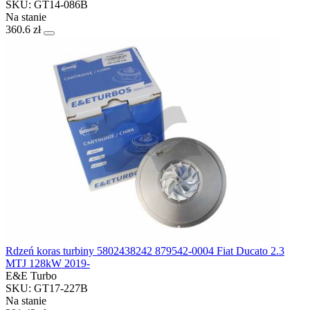
SKU: GT14-086B
Na stanie
360.6 zł
Rdzeń koras turbiny 5802438242 879542-0004 Fiat Ducato 2.3
MTJ 128kW 2019-
E&E Turbo
SKU: GT17-227B
Na stanie