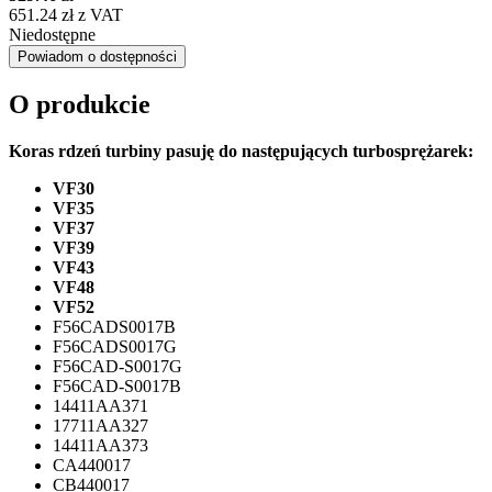
651.24 zł z VAT
Niedostępne
Powiadom o dostępności
O produkcie
Koras rdzeń turbiny pasuję do następujących turbosprężarek:
VF30
VF35
VF37
VF39
VF43
VF48
VF52
F56CADS0017B
F56CADS0017G
F56CAD-S0017G
F56CAD-S0017B
14411AA371
17711AA327
14411AA373
CA440017
CB440017