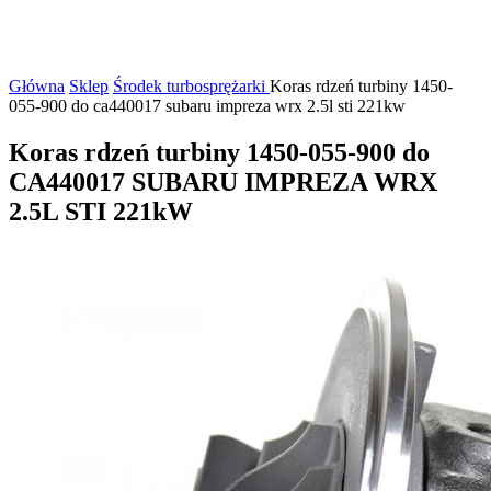
Główna
Sklep
Środek turbosprężarki
Koras rdzeń turbiny 1450-
055-900 do ca440017 subaru impreza wrx 2.5l sti 221kw
Koras rdzeń turbiny 1450-055-900 do
CA440017 SUBARU IMPREZA WRX
2.5L STI 221kW