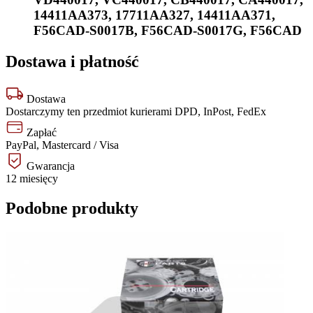
14411AA373
,
17711AA327
,
14411AA371
,
F56CAD-S0017B
,
F56CAD-S0017G
,
F56CAD
Dostawa i płatność
Dostawa
Dostarczymy ten przedmiot kurierami DPD, InPost, FedEx
Zapłać
PayPal, Mastercard / Visa
Gwarancja
12 miesięcy
Podobne produkty