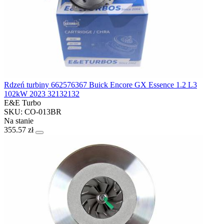
Rdzeń turbiny 662576367 Buick Encore GX Essence 1.2 L3
102kW 2023 32132132
E&E Turbo
SKU: CO-013BR
Na stanie
355.57 zł