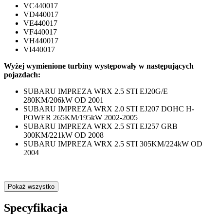
VC440017
VD440017
VE440017
VF440017
VH440017
VI440017
Wyżej wymienione turbiny występowały w następujących
pojazdach:
SUBARU IMPREZA WRX 2.5 STI EJ20G/E
280KM/206kW OD 2001
SUBARU IMPREZA WRX 2.0 STI EJ207 DOHC H-
POWER 265KM/195kW 2002-2005
SUBARU IMPREZA WRX 2.5 STI EJ257 GRB
300KM/221kW OD 2008
SUBARU IMPREZA WRX 2.5 STI 305KM/224kW OD
2004
Pokaż wszystko
Specyfikacja