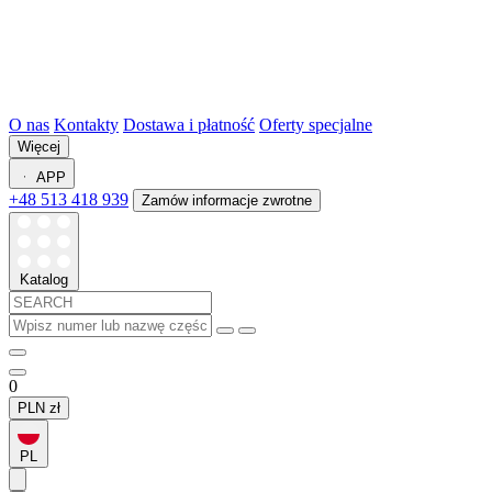
O nas
Kontakty
Dostawa i płatność
Oferty specjalne
Więcej
APP
+48 513 418 939
Zamów informacje zwrotne
Katalog
0
PLN
zł
PL