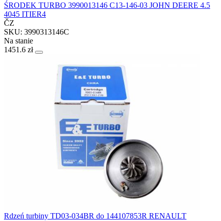
ŚRODEK TURBO 3990013146 C13-146-03 JOHN DEERE 4.5
4045 ITIER4
ČZ
SKU: 3990313146C
Na stanie
1451.6 zł
Rdzeń turbiny TD03-034BR do 144107853R RENAULT