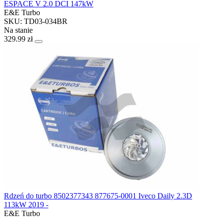
ESPACE V 2.0 DCI 147kW
E&E Turbo
SKU: TD03-034BR
Na stanie
329.99 zł
Rdzeń do turbo 8502377343 877675-0001 Iveco Daily 2.3D
113kW 2019 -
E&E Turbo