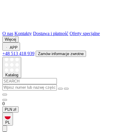
O nas
Kontakty
Dostawa i płatność
Oferty specjalne
Więcej
APP
+48 513 418 939
Zamów informacje zwrotne
Katalog
0
PLN
zł
PL