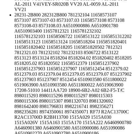
AL-2011 V41VEY-SR020B VV20 AL-0059 AL-2011
VV21
28231-2B800 282312B800 781232104 11658573107
8573107 8573107-03 8573107.03 11658573108 8573108
8573108-03 8573108.03 A6510900886 A6510901780
A6510903400 11657812321 1165781232102
1165781232103 11658506722 11658513122 1165851312202
11658513123 11658513124 11658518204 1165851820401
1165851820402 11658518205 1165851820502 7812321
7812321.03 781232102 781232103 8506722 8513122
8513123 8513124 8518204 8518204.02 851820402 8518205
8518205.02 851820502 11658512379 1165851237902
1165851237903 1165851237907 11658512454 8512379.02
8512379.03 8512379.04 8512379.05 8512379.07 851237902
851237903 851237907 8512454 6510903580 6511800022
6519063900 A6510903580 A6511800022 A6519063900
17208-51010 14411AA720 18900-6B2-A02 6B2-F5-T/C
8980115293 8980115296 8980115297 8980115303
8980115306 8980115307 8981320703 8981320692
8981642400 8981796831 8982216741 8982356271
8982356281 8974350061 8974350071 RF7J R2AC13700C
R2AC13700D R2BH13700 1515A029 1515A030
1515A026V 1515A163 1515A170 1515A222 A6460900780
A6460901380 A6460901580 A6510900086 A651090086
A6510902270 A6510902780 A6510900186