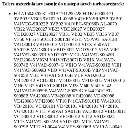
Talerz uszczelniający pasuję do następujących turbosprężarek:
F01A1504070031 F01A1711290228 F01B169300171
9VB03 9VB03 9V102 AL-0058 V41VEY-SR025B 9VB01
V41VEG-SR022B 9VB02 V41VEG-SR066B AL-0079
VB22 VAD20027 VB23 VBD20027 VCD20027
VDD20027 VED20027 VB31 VB32 VB35 VB36 VB37
VF50 VF55 F5CCET-S0012B VG15 V50VAT-SA013B
VAD30013 VBD30013 VDD30013 VIEZ V50VAT-
SA015B VAD30015 VBD30015 VDD30015 VIFA VIFC
V41VAT-S0039B VAD20039 VIGL V41VAT-S0045B
VAD20045 VIGM V41VAT-S0071B VIHK V41VAD-
S0074B V41VAD-S0074G VIHO V41VAT-S0091B VIIH
V41VAT-S0099B VIIO V41VAT-S0100B VIIP V41VAT-
S0105B VIJE V41VAT-S0106B VIJF VAD20012
VBD20012 VCD20012 VDD20012 VFD20012 VHD20012
VJ36 VJ37 V41VAT-S0011B VJ38 VJ40 VJ41 VJ42
V41VAD-S0059B V41VAD-S0059G VJ44 F41CAT-
S0088B VA420088 VB420088 VC420088 VD420088
VE420088 VF420088 VT10 F41CAT-S0101B VA420101
VB420101 VC420101 VD420101 VE420101 VF420101
VG420101 VT11 V50VAT-SA012B VAD30012 VBD30012
VCD30012 VDD30012 VED30012 VT12 VAD30024
VT13 V41VAT-S0022B VAD20022 VT16 V41VAT-
S0079B VT17 AL0044 V41VEY-S0096B VV19 AL-0049