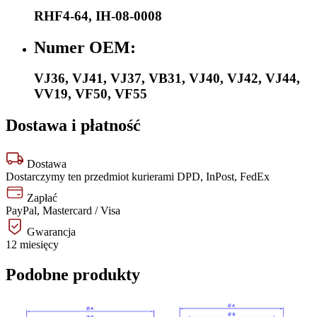
RHF4-64
,
IH-08-0008
Numer OEM:
VJ36
,
VJ41
,
VJ37
,
VB31
,
VJ40
,
VJ42
,
VJ44
,
VV19
,
VF50
,
VF55
Dostawa i płatność
Dostawa
Dostarczymy ten przedmiot kurierami DPD, InPost, FedEx
Zapłać
PayPal, Mastercard / Visa
Gwarancja
12 miesięcy
Podobne produkty