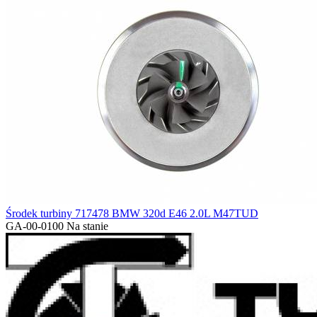
Środek turbiny 717478 BMW 320d E46 2.0L M47TUD
GA-00-0100
Na stanie