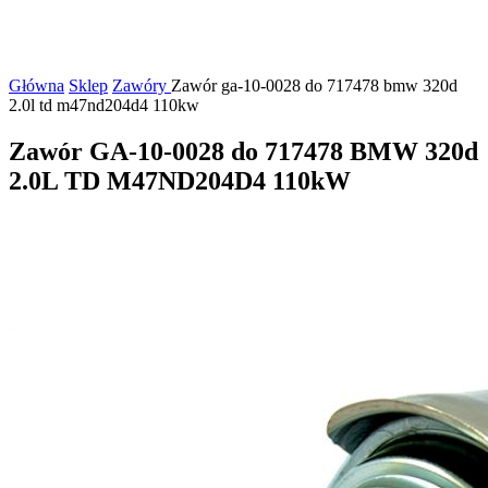
Główna
Sklep
Zawóry
Zawór ga-10-0028 do 717478 bmw 320d
2.0l td m47nd204d4 110kw
Zawór GA-10-0028 do 717478 BMW 320d
2.0L TD M47ND204D4 110kW