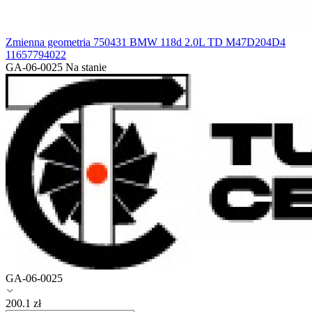
Zmienna geometria 750431 BMW 118d 2.0L TD M47D204D4
11657794022
GA-06-0025
Na stanie
GA-06-0025
200.1
zł