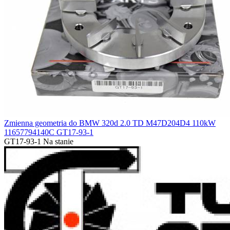
Zmienna geometria do BMW 320d 2.0 TD M47D204D4 110kW
11657794140C GT17-93-1
GT17-93-1
Na stanie