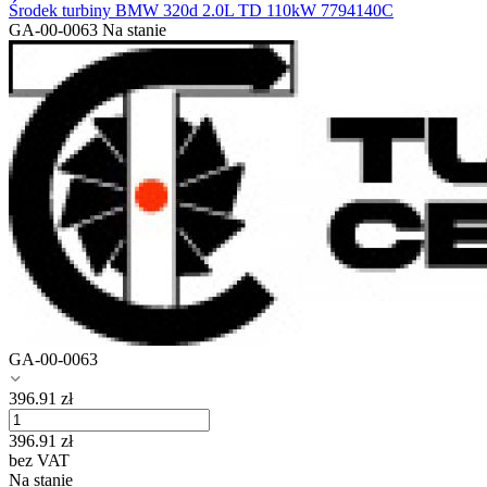
Środek turbiny BMW 320d 2.0L TD 110kW 7794140C
GA-00-0063
Na stanie
GA-00-0063
396.91
zł
396.91
zł
bez VAT
Na stanie