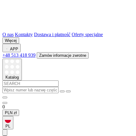
O nas
Kontakty
Dostawa i płatność
Oferty specjalne
Więcej
APP
+48 513 418 939
Zamów informacje zwrotne
Katalog
0
PLN
zł
PL