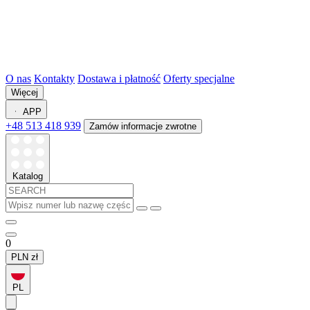
O nas
Kontakty
Dostawa i płatność
Oferty specjalne
Więcej
APP
+48 513 418 939
Zamów informacje zwrotne
Katalog
0
PLN
zł
PL