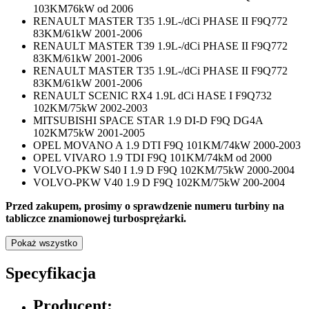
103KM76kW od 2006
RENAULT MASTER T35 1.9L-/dCi PHASE II F9Q772
83KM/61kW 2001-2006
RENAULT MASTER T39 1.9L-/dCi PHASE II F9Q772
83KM/61kW 2001-2006
RENAULT MASTER T35 1.9L-/dCi PHASE II F9Q772
83KM/61kW 2001-2006
RENAULT SCENIC RX4 1.9L dCi HASE I F9Q732
102KM/75kW 2002-2003
MITSUBISHI SPACE STAR 1.9 DI-D F9Q DG4A
102KM75kW 2001-2005
OPEL MOVANO A 1.9 DTI F9Q 101KM/74kW 2000-2003
OPEL VIVARO 1.9 TDI F9Q 101KM/74kM od 2000
VOLVO-PKW S40 I 1.9 D F9Q 102KM/75kW 2000-2004
VOLVO-PKW V40 1.9 D F9Q 102KM/75kW 200-2004
Przed zakupem, prosimy o sprawdzenie numeru turbiny na
tabliczce znamionowej turbosprężarki.
Pokaż wszystko
Specyfikacja
Producent: