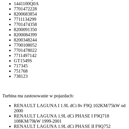
1441100Q0A
7701472228
8200683854
7711134299
7701474358
8200091350
8200084399
8200348244
7700108052
7701478022
7711497142
GT1549S
717345
751768
738123
Turbina ma zastosowanie w pojazdach:
RENAULT LAGUNA I 1.9L dCi 8v F9Q 102KM/75kW od
2000
RENAULT LAGUNA 1.9L dCi PHASE I F9Q718
108KM/79kW 1999-2001
RENAULT LAGUNA 1.9L dCi PHASE II F9Q752