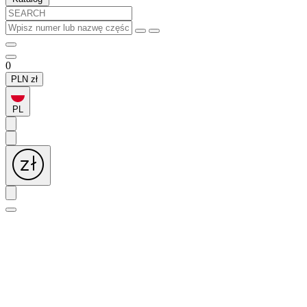
0
PLN
zł
PL