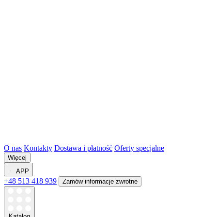
O nas
Kontakty
Dostawa i płatność
Oferty specjalne
Więcej
APP
+48 513 418 939
Zamów informacje zwrotne
Katalog