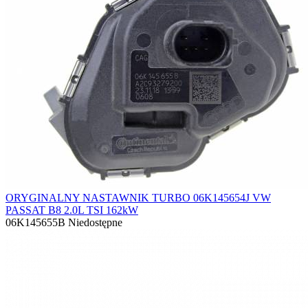
ORYGINALNY NASTAWNIK TURBO 06K145654J VW
PASSAT B8 2.0L TSI 162kW
06K145655B
Niedostępne