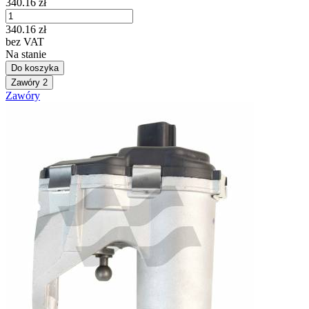
340.16
zł
340.16
zł
bez VAT
Na stanie
Do koszyka
Zawóry
2
Zawóry