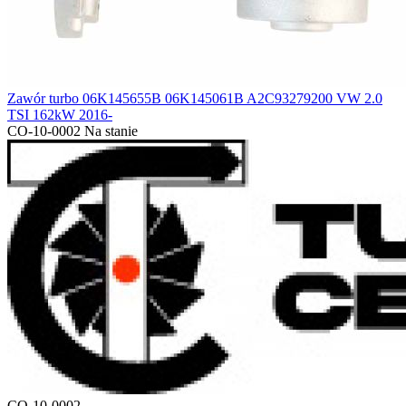
Zawór turbo 06K145655B 06K145061B A2C93279200 VW 2.0
TSI 162kW 2016-
CO-10-0002
Na stanie
CO-10-0002