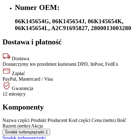
Numer OEM:
06K145654G
,
06K145654J
,
06K145654K
,
06K145654L
,
A2C91695827
,
2800013003280
Dostawa i płatność
Dostawa
Dostarczymy ten przedmiot kurierami DPD, InPost, FedEx
Zapłać
PayPal, Mastercard / Visa
Gwarancja
12 miesięcy
Komponenty
Nazwa części
Produkt
Producent
Kod części
Cena (netto)
Ilość
Razem (netto)
Akcja
Środek turbosprężarki
1
Środek turbosprężarki