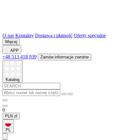
O nas
Kontakty
Dostawa i płatność
Oferty specjalne
Więcej
APP
+48 513 418 939
Zamów informacje zwrotne
Katalog
0
PLN
zł
PL