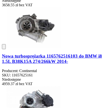
Niedostępne
3658.55 zł
bez VAT
Nowa turbosprężarka 1165762516103 do BMW i8
1.5L B38K15A 274/266kW 2014-
Producent: Continental
SKU: 11657625161
Niedostępne
4959.37 zł
bez VAT