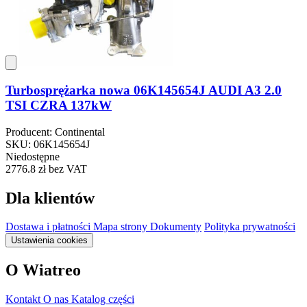
Turbosprężarka nowa 06K145654J AUDI A3 2.0
TSI CZRA 137kW
Producent: Continental
SKU: 06K145654J
Niedostępne
2776.8 zł
bez VAT
Dla klientów
Dostawa i płatności
Mapa strony
Dokumenty
Polityka prywatności
Ustawienia cookies
O Wiatreo
Kontakt
O nas
Katalog części