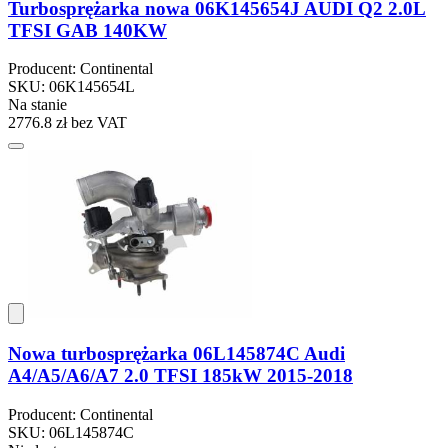
Turbosprężarka nowa 06K145654J AUDI Q2 2.0L
TFSI GAB 140KW
Producent: Continental
SKU: 06K145654L
Na stanie
2776.8 zł
bez VAT
Nowa turbosprężarka 06L145874C Audi
A4/A5/A6/A7 2.0 TFSI 185kW 2015-2018
Producent: Continental
SKU: 06L145874C