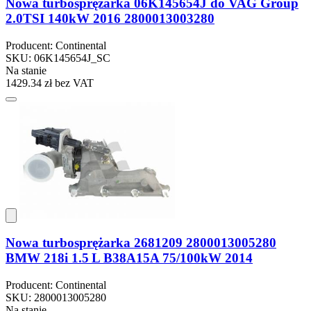
Nowa turbosprężarka 06K145654J do VAG Group
2.0TSI 140kW 2016 2800013003280
Producent: Continental
SKU: 06K145654J_SC
Na stanie
1429.34 zł
bez VAT
Nowa turbosprężarka 2681209 2800013005280
BMW 218i 1.5 L B38A15A 75/100kW 2014
Producent: Continental
SKU: 2800013005280
Na stanie