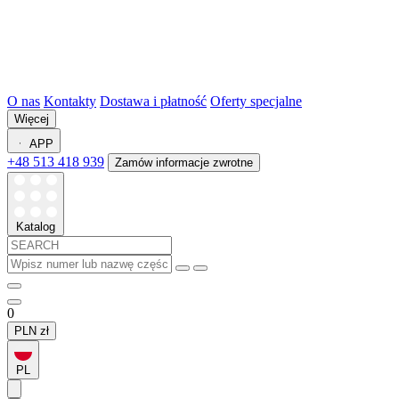
O nas
Kontakty
Dostawa i płatność
Oferty specjalne
Więcej
APP
+48 513 418 939
Zamów informacje zwrotne
Katalog
0
PLN
zł
PL