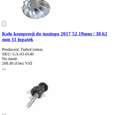
Koło kompresji do tuningu 2017 52,19mm / 38,62
mm 11 łopatek
Producent: TurboCentras
SKU: GA-03-0140
Na stanie
268.49 zł
bez VAT