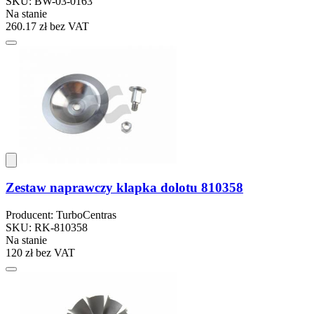
SKU: BW-03-0163
Na stanie
260.17 zł
bez VAT
Zestaw naprawczy klapka dolotu 810358
Producent: TurboCentras
SKU: RK-810358
Na stanie
120 zł
bez VAT