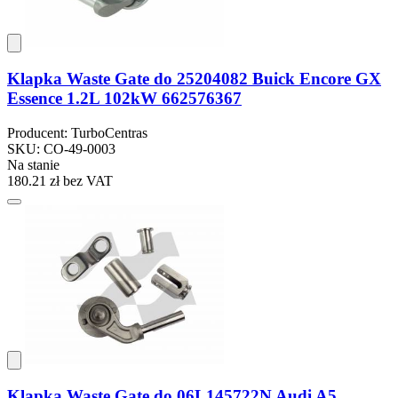
Klapka Waste Gate do 25204082 Buick Encore GX
Essence 1.2L 102kW 662576367
Producent: TurboCentras
SKU: CO-49-0003
Na stanie
180.21 zł
bez VAT
Klapka Waste Gate do 06L145722N Audi A5