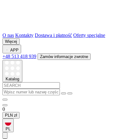
O nas
Kontakty
Dostawa i płatność
Oferty specjalne
Więcej
APP
+48 513 418 939
Zamów informacje zwrotne
Katalog
0
PLN
zł
PL