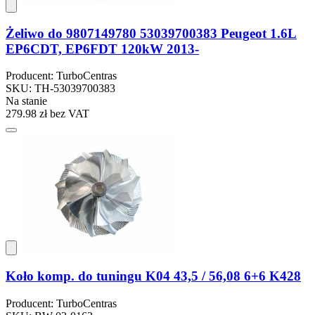
Żeliwo do 9807149780 53039700383 Peugeot 1.6L
EP6CDT, EP6FDT 120kW 2013-
Producent: TurboCentras
SKU: TH-53039700383
Na stanie
279.98 zł
bez VAT
Koło komp. do tuningu K04 43,5 / 56,08 6+6 K428
Producent: TurboCentras