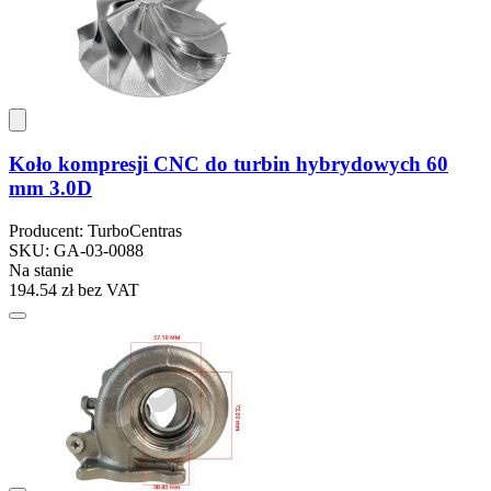
Koło kompresji CNC do turbin hybrydowych 60
mm 3.0D
Producent: TurboCentras
SKU: GA-03-0088
Na stanie
194.54 zł
bez VAT