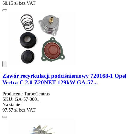
58.15 zł
bez VAT
Zawór recyrkulacji podciśnieniowy 720168-1 Opel
Vectra C 2.0 Z20NET 129kW GA-57...
Producent: TurboCentras
SKU: GA-57-0001
Na stanie
97.57 zł
bez VAT