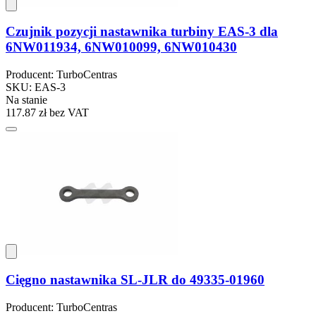
Czujnik pozycji nastawnika turbiny EAS-3 dla
6NW011934, 6NW010099, 6NW010430
Producent: TurboCentras
SKU: EAS-3
Na stanie
117.87 zł
bez VAT
Cięgno nastawnika SL-JLR do 49335-01960
Producent: TurboCentras