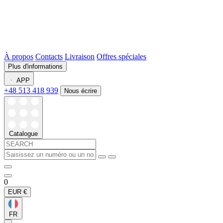
À propos
Contacts
Livraison
Offres spéciales
Plus d'informations
APP
+48 513 418 939
Nous écrire
Catalogue
0
EUR
€
FR