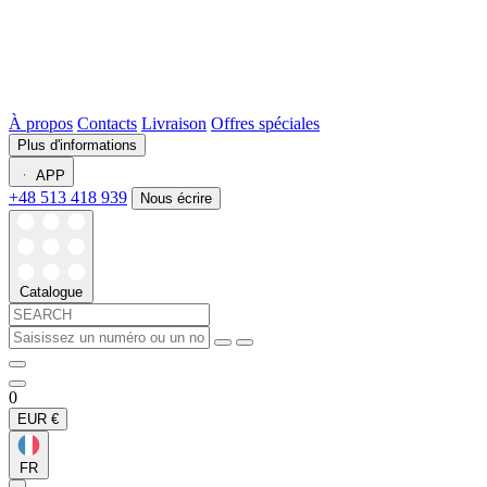
À propos
Contacts
Livraison
Offres spéciales
Plus d'informations
APP
+48 513 418 939
Nous écrire
Catalogue
0
EUR
€
FR