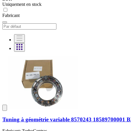
Uniquement en stock
Fabricant
Tuning à géométrie variable 8570243 1858970000
Fabricant: TurboCentras