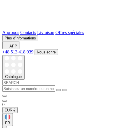
À propos
Contacts
Livraison
Offres spéciales
Plus d'informations
APP
+48 513 418 939
Nous écrire
Catalogue
0
EUR
€
FR