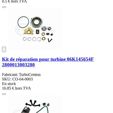
0.5 €
hors TVA
Kit de réparation pour turbine 06K145654F
2800013003280
Fabricant: TurboCentras
SKU: CO-04-0003
En stock
16.85 €
hors TVA