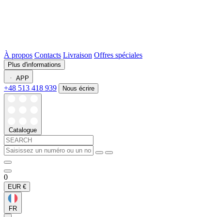
À propos
Contacts
Livraison
Offres spéciales
Plus d'informations
APP
+48 513 418 939
Nous écrire
Catalogue
0
EUR
€
FR