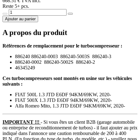
668.51 € TVA incl.
Reste 5+ pcs.
Ajouter au panier
A propos du produit
Références de remplacement pour le turbocompresseur :
886240 886240-0003 886240-5003S 886240-3
886240-0002 886240-5002S 886240-2
46345249
Ces turbocompresseurs sont montés en usine sur les véhicules
suivants :
FIAT 500L 1.3 JTD E6DF 94KM/69KW, 2020-
FIAT 500X 1.3 JTD E6DF 94KM/69KW, 2020-
Alfa Romeo Mito, 1.3 JTD E6DF 94KM/69KW, 2020-
IMPORTANT !!!
- Si vous êtes un client B2B (garage automobile
ou entreprise de reconditionnement de turbos) - il faut ajouter au prix
indiqué dans l'annonce une caution remboursable de 200 à 400
PLN. (En fonction du type de turbo, du modèle, etc.) -
veuillez nous