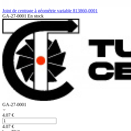
Joint de centrage à géométrie variable 813860-0001
GA-27-0001
En stock
GA-27-0001
4.07
€
4.07
€