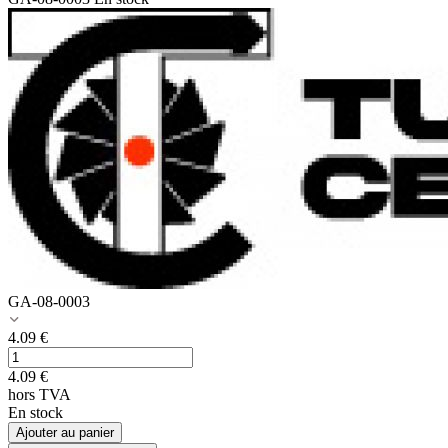
GA-08-0003
4.09
€
4.09
€
hors TVA
En stock
Ajouter au panier