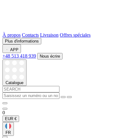
À propos
Contacts
Livraison
Offres spéciales
Plus d'informations
APP
+48 513 418 939
Nous écrire
Catalogue
0
EUR
€
FR