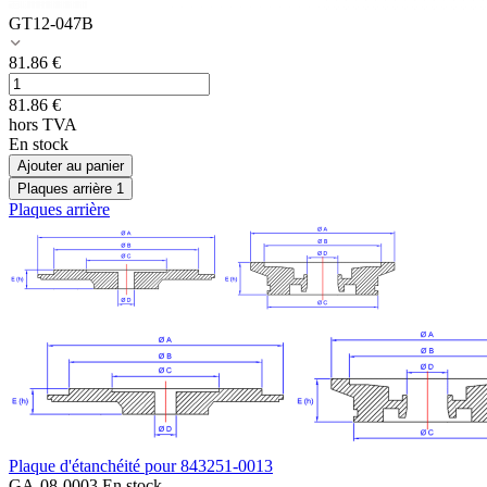
GT12-047B
81.86
€
81.86
€
hors TVA
En stock
Ajouter au panier
Plaques arrière
1
Plaques arrière
Plaque d'étanchéité pour 843251-0013
GA-08-0003
En stock