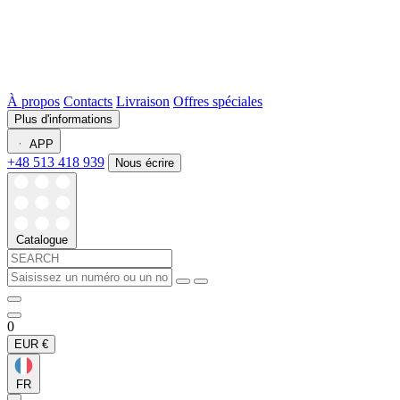
À propos
Contacts
Livraison
Offres spéciales
Plus d'informations
APP
+48 513 418 939
Nous écrire
Catalogue
0
EUR
€
FR