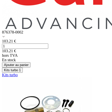
876378-0002
103.21
€
103.21
€
hors TVA
En stock
Ajouter au panier
Kits turbo
1
Kits turbo