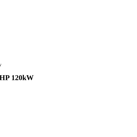
w
6 THP 120kW