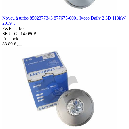
Noyau à turbo 8502377343 877675-0001 Iveco Daily 2.3D 113kW
2019 -.
E&E Turbo
SKU: GT14-086B
En stock
83.89 €