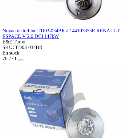
Noyau de turbine TD03-034BR à 144107853R RENAULT
ESPACE V 2.0 DCI 147kW
E&E Turbo
SKU: TD03-034BR
En stock
76.77 €