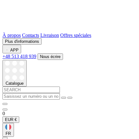
À propos
Contacts
Livraison
Offres spéciales
Plus d'informations
APP
+48 513 418 939
Nous écrire
Catalogue
0
EUR
€
FR