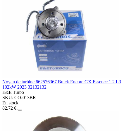
Noyau de turbine 662576367 Buick Encore GX Essence 1.2 L3
102kW 2023 32132132
E&E Turbo
SKU: CO-013BR
En stock
82.72 €