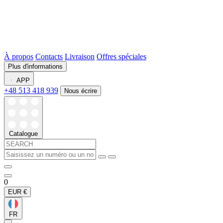
À propos
Contacts
Livraison
Offres spéciales
Plus d'informations
APP
+48 513 418 939
Nous écrire
Catalogue
0
EUR
€
FR