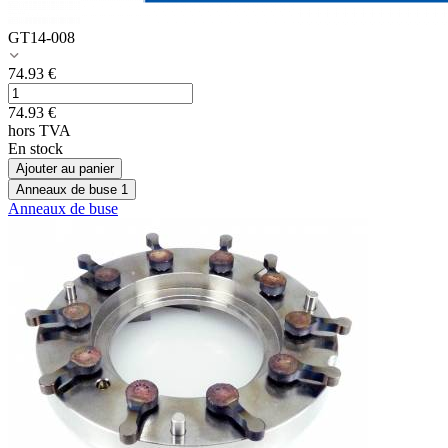
GT14-008
74.93
€
74.93
€
hors TVA
En stock
Ajouter au panier
Anneaux de buse
1
Anneaux de buse