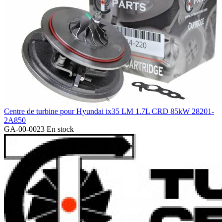
Centre de turbine pour Hyundai ix35 LM 1.7L CRD 85kW 28201-
2A850
GA-00-0023
En stock