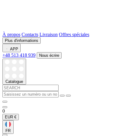
À propos
Contacts
Livraison
Offres spéciales
Plus d'informations
APP
+48 513 418 939
Nous écrire
Catalogue
0
EUR
€
FR