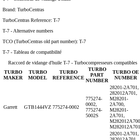
Brand: TurboCentras
TurboCentras Reference: T-7
T-7 - Alternative numbers
TCO (TurboCentras old part number): T-7
T-7 - Tableau de compatibilité
Raccord de vidange d'huile T-7 - Turbocompresseurs compatibles
TURBO
TURBO
TURBO
TURBO
TURBO OE
PART
MAKER
MODEL
REFERENCE
NUMBER
NUMBER
28201-2A701,
282012A701,
775274-
M28201-
0002,
2A700,
Garrett
GTB1444VZ
775274-0002
775274-
M28201-
5002S
2A701,
M282012A700
M282012A70
28201-2A701,
282012A701,