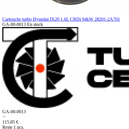
Cartouche turbo Hyundai IX20 1.6L CRDi 94kW 28201-2A701
GA-00-0013
En stock
GA-00-0013
115.85
€
Reste 1 pcs.