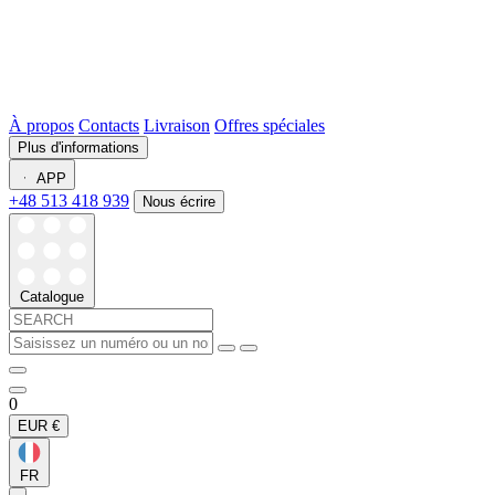
À propos
Contacts
Livraison
Offres spéciales
Plus d'informations
APP
+48 513 418 939
Nous écrire
Catalogue
0
EUR
€
FR