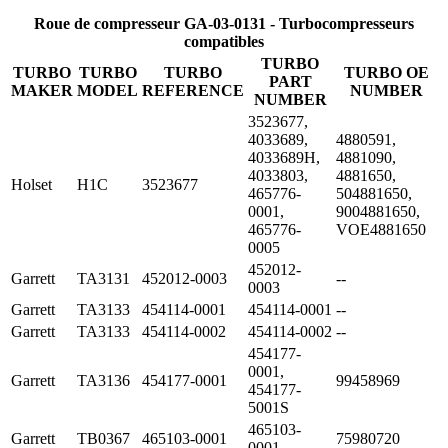
Roue de compresseur GA-03-0131 - Turbocompresseurs
compatibles
TURBO
TURBO
TURBO
TURBO
TURBO OE
PART
MAKER
MODEL
REFERENCE
NUMBER
NUMBER
3523677,
4033689,
4880591,
4033689H,
4881090,
4033803,
4881650,
Holset
H1C
3523677
465776-
504881650,
0001,
9004881650,
465776-
VOE4881650
0005
452012-
Garrett
TA3131
452012-0003
--
0003
Garrett
TA3133
454114-0001
454114-0001
--
Garrett
TA3133
454114-0002
454114-0002
--
454177-
0001,
Garrett
TA3136
454177-0001
99458969
454177-
5001S
465103-
Garrett
TB0367
465103-0001
75980720
0001