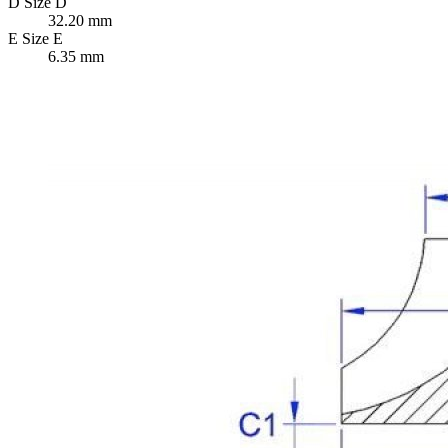
D
Size D
32.20 mm
E
Size E
6.35 mm