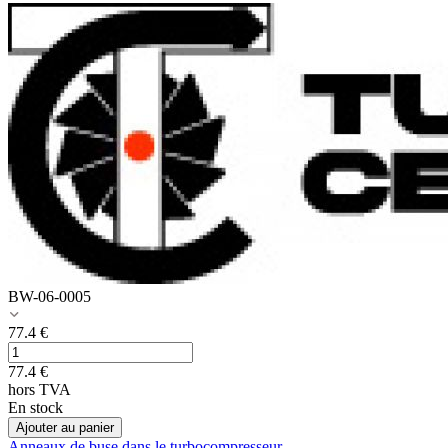
BW-06-0005
77.4
€
77.4
€
hors TVA
En stock
Ajouter au panier
Anneaux de buse dans le turbocompresseur