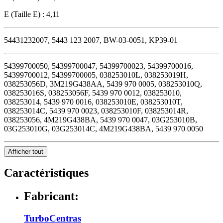
E (Taille E) : 4,11
54431232007, 5443 123 2007, BW-03-0051, KP39-01
54399700050, 54399700047, 54399700023, 54399700016,
54399700012, 54399700005, 038253010L, 038253019H,
038253056D, 3M219G438AA, 5439 970 0005, 038253010Q,
038253016S, 038253056F, 5439 970 0012, 038253010,
038253014, 5439 970 0016, 038253010E, 038253010T,
038253014C, 5439 970 0023, 038253010F, 038253014R,
038253056, 4M219G438BA, 5439 970 0047, 03G253010B,
03G253010G, 03G253014C, 4M219G438BA, 5439 970 0050
Afficher tout
Caractéristiques
Fabricant:
TurboCentras