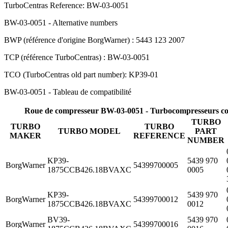
TurboCentras Reference: BW-03-0051
BW-03-0051 - Alternative numbers
BWP (référence d'origine BorgWarner) : 5443 123 2007
TCP (référence TurboCentras) : BW-03-0051
TCO (TurboCentras old part number): KP39-01
BW-03-0051 - Tableau de compatibilité
Roue de compresseur BW-03-0051 - Turbocompresseurs co
TURBO
TURBO
TURBO
TURBO MODEL
PART
MAKER
REFERENCE
NUMBER
KP39-
5439 970
BorgWarner
54399700005
1875CCB426.18BVAXC
0005
KP39-
5439 970
BorgWarner
54399700012
1875CCB426.18BVAXC
0012
BV39-
5439 970
BorgWarner
54399700016