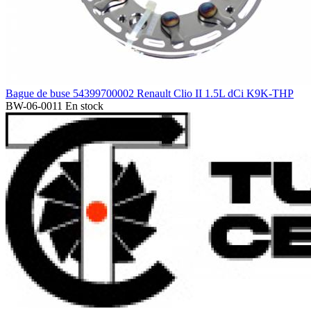
Bague de buse 54399700002 Renault Clio II 1.5L dCi K9K-THP
BW-06-0011
En stock