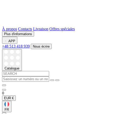
À propos
Contacts
Livraison
Offres spéciales
Plus d'informations
APP
+48 513 418 939
Nous écrire
Catalogue
0
EUR
€
FR