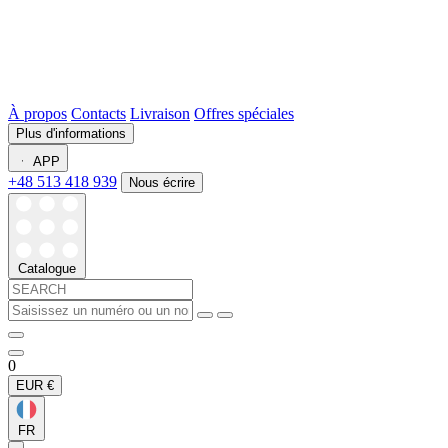
À propos
Contacts
Livraison
Offres spéciales
Plus d'informations
APP
+48 513 418 939
Nous écrire
Catalogue
0
EUR
€
FR