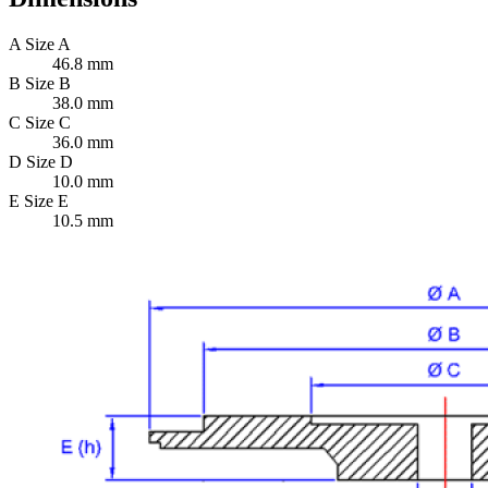
A
Size A
46.8 mm
B
Size B
38.0 mm
C
Size C
36.0 mm
D
Size D
10.0 mm
E
Size E
10.5 mm