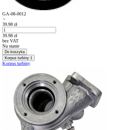
GA-08-0012
39.98
zł
39.98
zł
bez VAT
Na stanie
Do koszyka
Korpus turbiny
1
Korpus turbiny