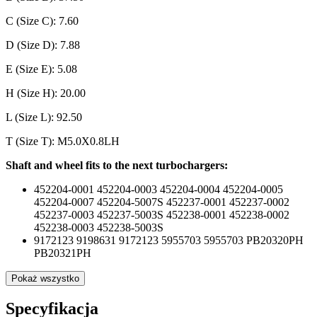
C (Size C): 7.60
D (Size D): 7.88
E (Size E): 5.08
H (Size H): 20.00
L (Size L): 92.50
T (Size T): M5.0X0.8LH
Shaft and wheel
fits to the next turbochargers:
452204-0001 452204-0003 452204-0004 452204-0005
452204-0007 452204-5007S 452237-0001 452237-0002
452237-0003 452237-5003S 452238-0001 452238-0002
452238-0003 452238-5003S
9172123 9198631 9172123 5955703 5955703 PB20320PH
PB20321PH
Pokaż wszystko
Specyfikacja