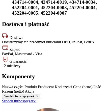
434714-0004
,
434714-0019
,
434714-0034
,
452204-0001
,
452204-0003
,
452204-0004
,
452204-0005
,
452204-0007
Dostawa i płatność
Dostawa
Dostarczymy ten przedmiot kurierami DPD, InPost, FedEx
Zapłać
PayPal, Mastercard / Visa
Gwarancja
12 miesięcy
Komponenty
Nazwa części
Produkt
Producent
Kod części
Cena (netto)
Ilość
Razem (netto)
Akcja
Środek turbosprężarki
2
Środek turbosprężarki