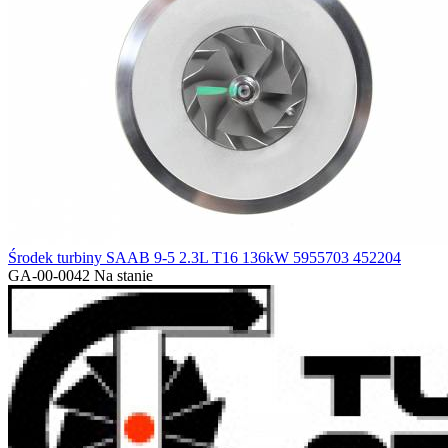
Środek turbiny SAAB 9-5 2.3L T16 136kW 5955703 452204
GA-00-0042
Na stanie