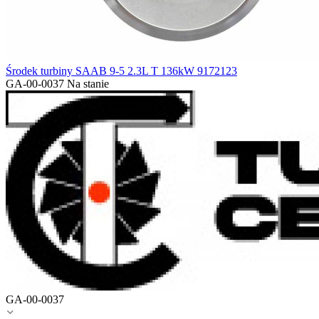
Środek turbiny SAAB 9-5 2.3L T 136kW 9172123
GA-00-0037
Na stanie
GA-00-0037