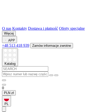
O nas
Kontakty
Dostawa i płatność
Oferty specjalne
Więcej
APP
+48 513 418 939
Zamów informacje zwrotne
Katalog
0
PLN
zł
PL