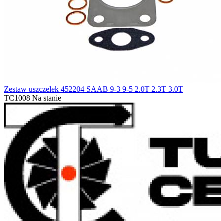
Zestaw uszczelek 452204 SAAB 9-3 9-5 2.0T 2.3T 3.0T
TC1008
Na stanie