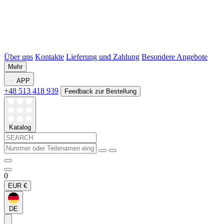
Über uns
Kontakte
Lieferung und Zahlung
Besondere Angebote
Mehr
APP
+48 513 418 939
Feedback zur Bestellung
Katalog
0
EUR
€
DE