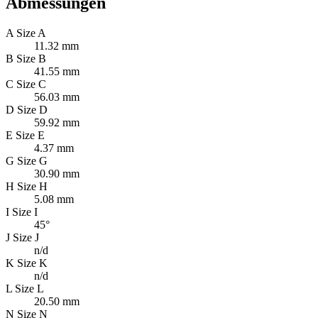
Abmessungen
A
Size A
11.32 mm
B
Size B
41.55 mm
C
Size C
56.03 mm
D
Size D
59.92 mm
E
Size E
4.37 mm
G
Size G
30.90 mm
H
Size H
5.08 mm
I
Size I
45°
J
Size J
n/d
K
Size K
n/d
L
Size L
20.50 mm
N
Size N