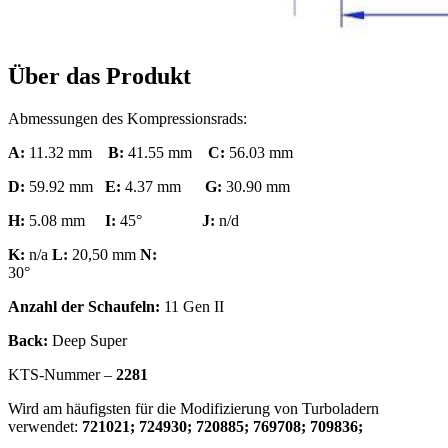
Über das Produkt
Abmessungen des Kompressionsrads:
A:
11.32 mm
B:
41.55 mm
C:
56.03 mm
D:
59.92 mm
E:
4.37 mm
G:
30.90 mm
H:
5.08 mm
I:
45°
J:
n/d
K:
n/a
L:
20,50 mm
N:
30
Anzahl der Schaufeln:
11 Gen II
Back:
Deep Super
KTS-Nummer –
2281
Wird am häufigsten für die Modifizierung von Turboladern
verwendet:
721021; 724930; 720885; 769708; 709836;