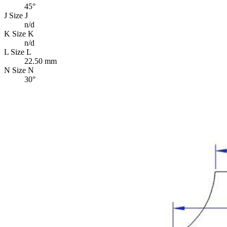
45°
J
Size J
n/d
K
Size K
n/d
L
Size L
22.50 mm
N
Size N
30°