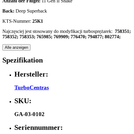
Anzahl der Flügel:
11 Gen II Snake
Back:
Deep Superback
KTS-Nummer:
25K1
Najczęsciej jest stosowany do modyfikacji turbosprężarek:
758351;
758352; 758353; 765985; 769909; 776470; 794877; 802774;
Alle anzeigen
Spezifikation
Hersteller:
TurboCentras
SKU:
GA-03-0102
Seriennummer: