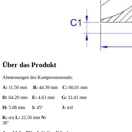
Über das Produkt
Abmessungen des Kompressionsrads:
A:
11.50 mm
B:
44.39 mm
C:
60,01 mm
D:
64.20 mm
E:
4.63 mm
G:
32.41 mm
H:
5.08 mm
I:
45°
J:
n/d
K:
n/a
L:
22,50 mm
N:
30