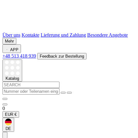
Über uns
Kontakte
Lieferung und Zahlung
Besondere Angebote
Mehr
APP
+48 513 418 939
Feedback zur Bestellung
Katalog
0
EUR
€
DE