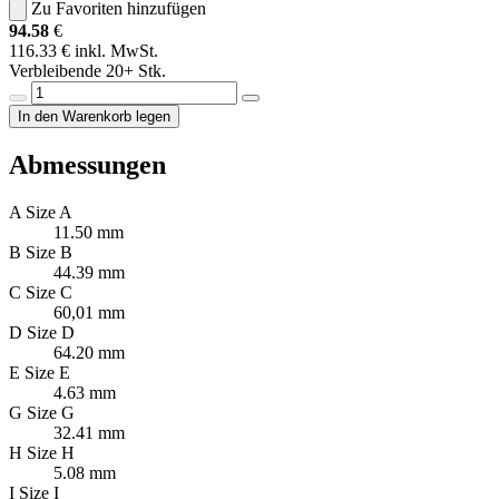
Zu Favoriten hinzufügen
94.58
€
116.33 € inkl. MwSt.
Verbleibende 20+ Stk.
In den Warenkorb legen
Abmessungen
A
Size A
11.50 mm
B
Size B
44.39 mm
C
Size C
60,01 mm
D
Size D
64.20 mm
E
Size E
4.63 mm
G
Size G
32.41 mm
H
Size H
5.08 mm
I
Size I