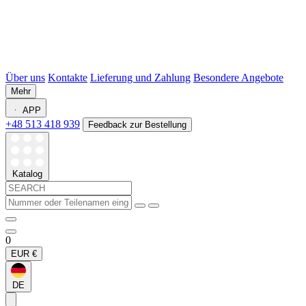
Über uns
Kontakte
Lieferung und Zahlung
Besondere Angebote
Mehr
APP
+48 513 418 939
Feedback zur Bestellung
Katalog
0
EUR
€
DE