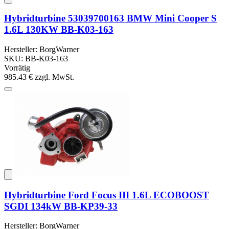
Hybridturbine 53039700163 BMW Mini Cooper S
1.6L 130KW BB-K03-163
Hersteller: BorgWarner
SKU: BB-K03-163
Vorrätig
985.43 €
zzgl. MwSt.
Hybridturbine Ford Focus III 1.6L ECOBOOST
SGDI 134kW BB-KP39-33
Hersteller: BorgWarner