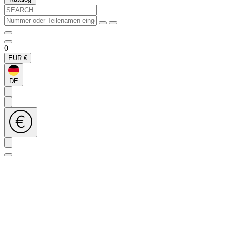
0
EUR
€
DE