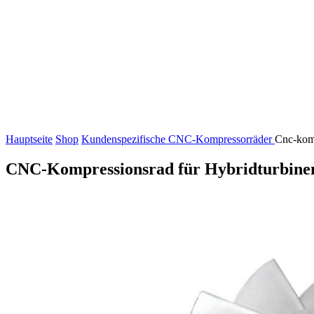
Hauptseite
Shop
Kundenspezifische CNC-Kompressorräder
Cnc-komp
CNC-Kompressionsrad für Hybridturbine