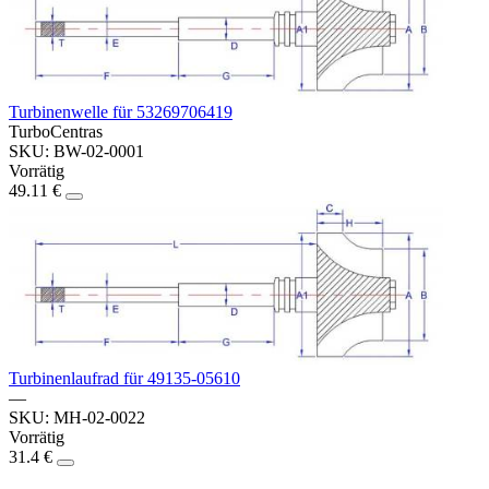
Turbinenwelle für 53269706419
TurboCentras
SKU: BW-02-0001
Vorrätig
49.11 €
Turbinenlaufrad für 49135-05610
—
SKU: MH-02-0022
Vorrätig
31.4 €