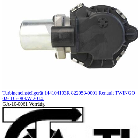
Turbineneinstellgerät 144104103R 822053-0001 Renault TWINGO
0.9 TCe 80kW 2014-
GA-10-0061
Vorrätig