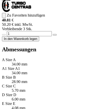
Zu Favoriten hinzufügen
40.81
€
50.20 € inkl. MwSt.
Verbleibende 3 Stk.
In den Warenkorb legen
Abmessungen
A
Size A
34.00 mm
A1
Size A1
34.00 mm
B
Size B
28.90 mm
C
Size C
5.70 mm
D
Size D
6.00 mm
E
Size E
4.08 mm