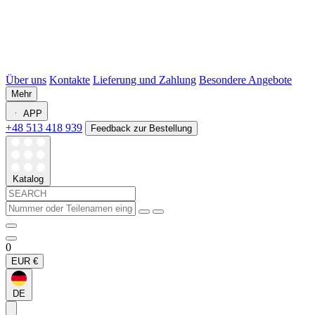
Über uns
Kontakte
Lieferung und Zahlung
Besondere Angebote
Mehr
APP
+48 513 418 939
Feedback zur Bestellung
Katalog
0
EUR
€
DE