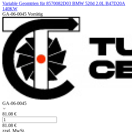
Variable Geomtrien für 8570082D03 BMW 520d 2.0L B47D20A
140KW
GA-06-0045
Vorrätig
GA-06-0045
81.08
€
81.08
€
zzgl. MwSt.