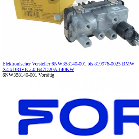
Elektronischer Versteller 6NW358140-001 bis 819976-0025 BMW
X4 xDRIVE 2.0 B47D20A 140KW
6NW358140-001
Vorrätig