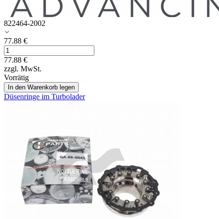
822464-2002
77.88
€
77.88
€
zzgl. MwSt.
Vorrätig
In den Warenkorb legen
Düsenringe im Turbolader