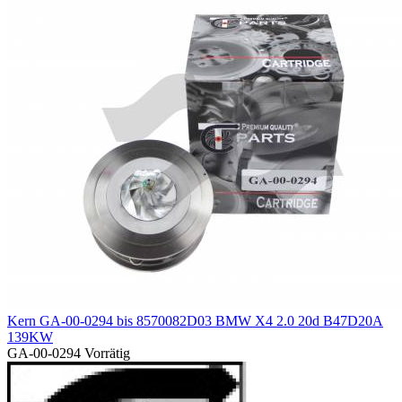
Kern GA-00-0294 bis 8570082D03 BMW X4 2.0 20d B47D20A
139KW
GA-00-0294
Vorrätig