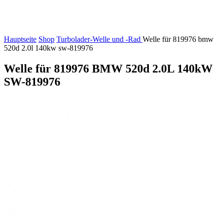
Hauptseite
Shop
Turbolader-Welle und -Rad
Welle für 819976 bmw
520d 2.0l 140kw sw-819976
Welle für 819976 BMW 520d 2.0L 140kW
SW-819976