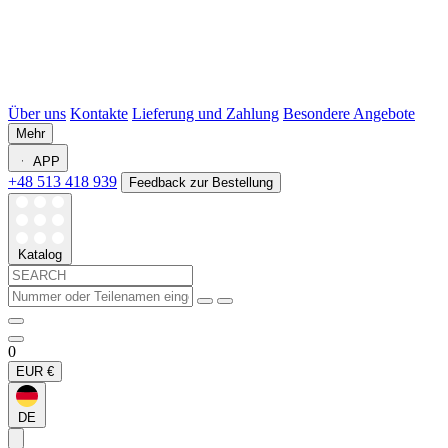
Über uns
Kontakte
Lieferung und Zahlung
Besondere Angebote
Mehr
APP
+48 513 418 939
Feedback zur Bestellung
Katalog
0
EUR
€
DE