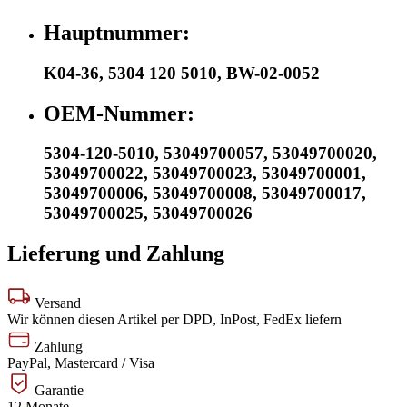
Hauptnummer:
K04-36
,
5304 120 5010
,
BW-02-0052
OEM-Nummer:
5304-120-5010
,
53049700057
,
53049700020
,
53049700022
,
53049700023
,
53049700001
,
53049700006
,
53049700008
,
53049700017
,
53049700025
,
53049700026
Lieferung und Zahlung
Versand
Wir können diesen Artikel per DPD, InPost, FedEx liefern
Zahlung
PayPal, Mastercard / Visa
Garantie
12 Monate