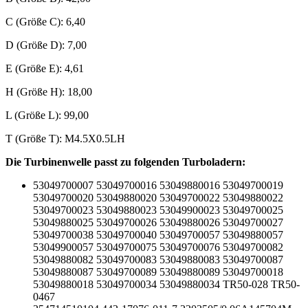
C (Größe C): 6,40
D (Größe D): 7,00
E (Größe E): 4,61
H (Größe H): 18,00
L (Größe L): 99,00
T (Größe T): M4.5X0.5LH
Die Turbinenwelle passt zu folgenden Turboladern:
53049700007 53049700016 53049880016 53049700019
53049700020 53049880020 53049700022 53049880022
53049700023 53049880023 53049900023 53049700025
53049880025 53049700026 53049880026 53049700027
53049700038 53049700040 53049700057 53049880057
53049900057 53049700075 53049700076 53049700082
53049880082 53049700083 53049880083 53049700087
53049880087 53049700089 53049880089 53049700018
53049880018 53049700034 53049880034 TR50-028 TR50-
0467