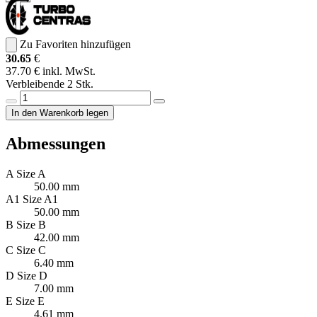
Zu Favoriten hinzufügen
30.65
€
37.70 € inkl. MwSt.
Verbleibende 2 Stk.
In den Warenkorb legen
Abmessungen
A
Size A
50.00 mm
A1
Size A1
50.00 mm
B
Size B
42.00 mm
C
Size C
6.40 mm
D
Size D
7.00 mm
E
Size E
4.61 mm