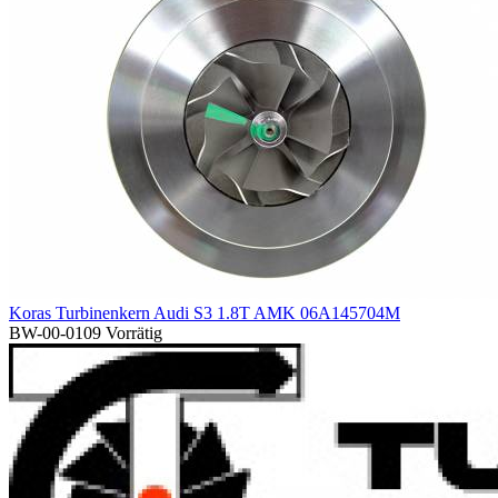
Koras Turbinenkern Audi S3 1.8T AMK 06A145704M
BW-00-0109
Vorrätig