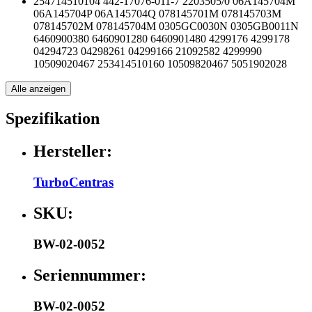
254714510104 442-17076-011-7 2203505/0 06A145704M
06A145704P 06A145704Q 078145701M 078145703M
078145702M 078145704M 0305GC0030N 0305GB0011N
6460900380 6460901280 6460901480 4299176 4299178
04294723 04298261 04299166 21092582 4299990
10509020467 253414510160 10509820467 5051902028
Alle anzeigen
Spezifikation
Hersteller:
TurboCentras
SKU:
BW-02-0052
Seriennummer:
BW-02-0052