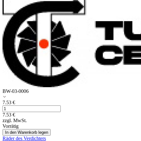
BW-03-0006
7.53
€
7.53
€
zzgl. MwSt.
Vorrätig
In den Warenkorb legen
Räder des Verdichters