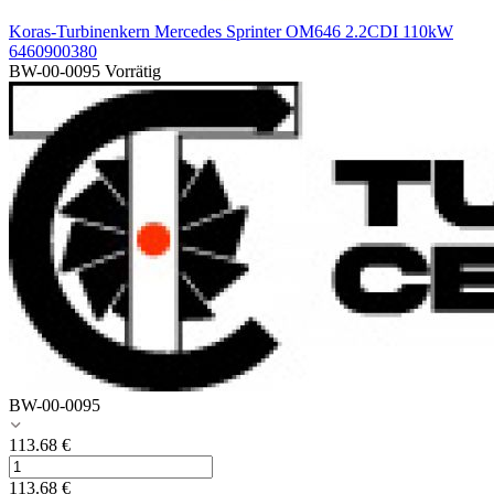
Koras-Turbinenkern Mercedes Sprinter OM646 2.2CDI 110kW
6460900380
BW-00-0095
Vorrätig
BW-00-0095
113.68
€
113.68
€