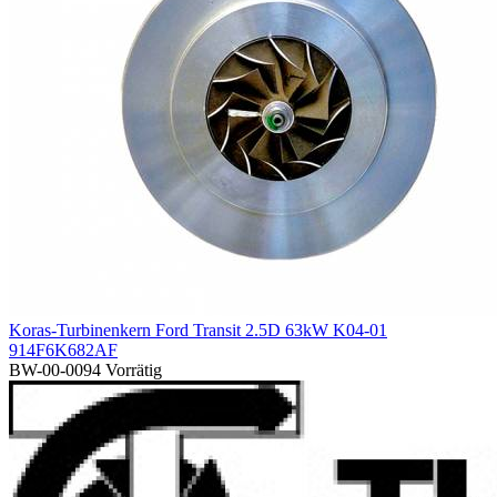
Koras-Turbinenkern Ford Transit 2.5D 63kW K04-01
914F6K682AF
BW-00-0094
Vorrätig