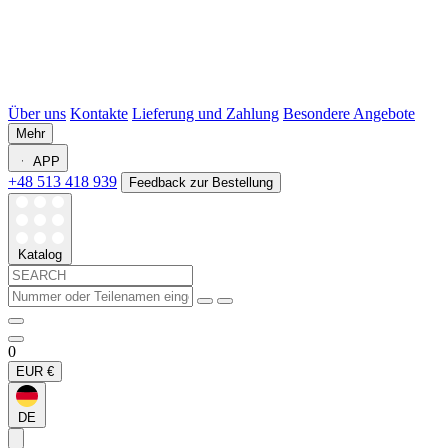
Über uns
Kontakte
Lieferung und Zahlung
Besondere Angebote
Mehr
APP
+48 513 418 939
Feedback zur Bestellung
Katalog
0
EUR
€
DE