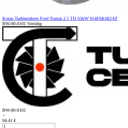
Koras-Turbinenkern Ford Transit 2.5 TD 63kW 914F6K682AF
BW-00-0101
Vorrätig
BW-00-0101
94.41
€