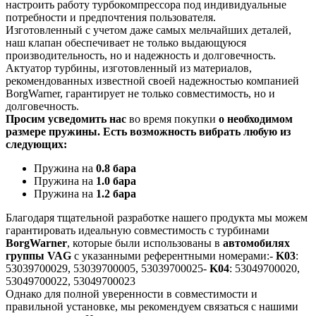
настроить работу турбокомпрессора под индивидуальные
потребности и предпочтения пользователя.
Изготовленный с учетом даже самых мельчайших деталей,
наш клапан обеспечивает не только выдающуюся
производительность, но и надежность и долговечность.
Актуатор турбины, изготовленный из материалов,
рекомендованных известной своей надежностью компанией
BorgWarner, гарантирует не только совместимость, но и
долговечность.
Просим усведомить нас
во время покупки
о необходимом
размере пружины
. Есть возможность вибрать любую из
следующих:
Пружина на
0.8 бара
Пружина на
1.0 бара
Пружина на
1.2 бара
Благодаря тщательной разработке нашего продукта мы можем
гарантировать идеальную совместимость с турбинами
BorgWarner
, которые были использованы в
автомобилях
группы VAG
с указанными референтными номерами:-
K03
:
53039700029, 53039700005, 53039700025-
K04
: 53049700020,
53049700022, 53049700023
Однако для полной уверенности в совместимости и
правильной установке, мы рекомендуем связаться с нашими