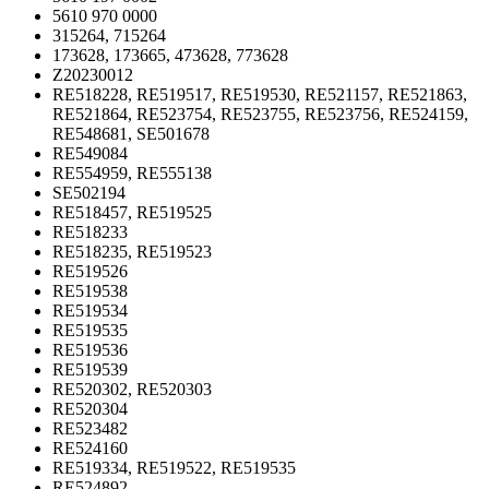
5610 970 0000
315264, 715264
173628, 173665, 473628, 773628
Z20230012
RE518228, RE519517, RE519530, RE521157, RE521863,
RE521864, RE523754, RE523755, RE523756, RE524159,
RE548681, SE501678
RE549084
RE554959, RE555138
SE502194
RE518457, RE519525
RE518233
RE518235, RE519523
RE519526
RE519538
RE519534
RE519535
RE519536
RE519539
RE520302, RE520303
RE520304
RE523482
RE524160
RE519334, RE519522, RE519535
RE524892