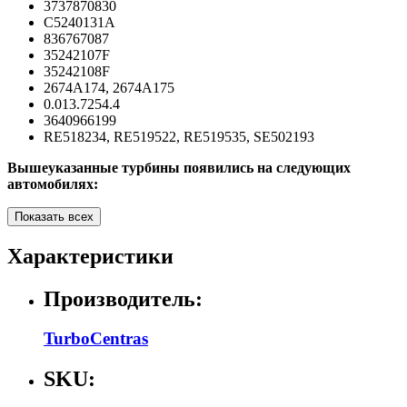
3737870830
C5240131A
836767087
35242107F
35242108F
2674A174, 2674A175
0.013.7254.4
3640966199
RE518234, RE519522, RE519535, SE502193
Вышеуказанные турбины появились на следующих
автомобилях:
Показать всех
Характеристики
Производитель:
TurboCentras
SKU: