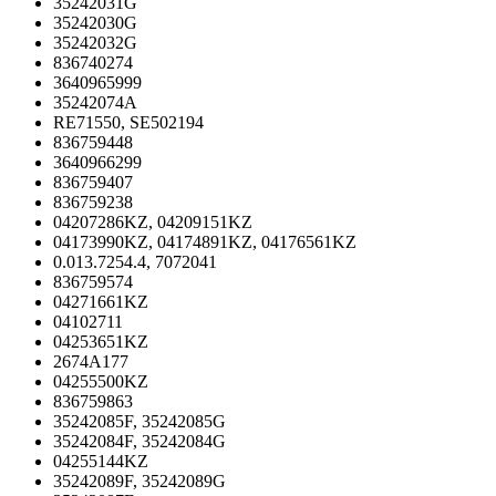
35242031G
35242030G
35242032G
836740274
3640965999
35242074A
RE71550, SE502194
836759448
3640966299
836759407
836759238
04207286KZ, 04209151KZ
04173990KZ, 04174891KZ, 04176561KZ
0.013.7254.4, 7072041
836759574
04271661KZ
04102711
04253651KZ
2674A177
04255500KZ
836759863
35242085F, 35242085G
35242084F, 35242084G
04255144KZ
35242089F, 35242089G