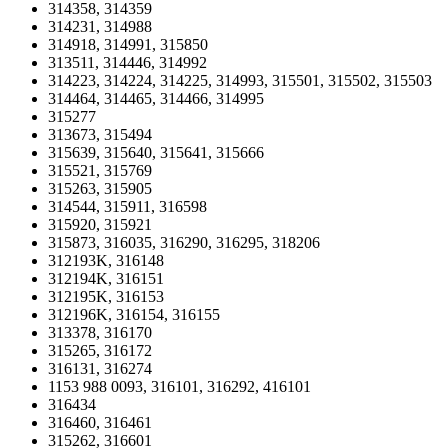
314358, 314359
314231, 314988
314918, 314991, 315850
313511, 314446, 314992
314223, 314224, 314225, 314993, 315501, 315502, 315503
314464, 314465, 314466, 314995
315277
313673, 315494
315639, 315640, 315641, 315666
315521, 315769
315263, 315905
314544, 315911, 316598
315920, 315921
315873, 316035, 316290, 316295, 318206
312193K, 316148
312194K, 316151
312195K, 316153
312196K, 316154, 316155
313378, 316170
315265, 316172
316131, 316274
1153 988 0093, 316101, 316292, 416101
316434
316460, 316461
315262, 316601