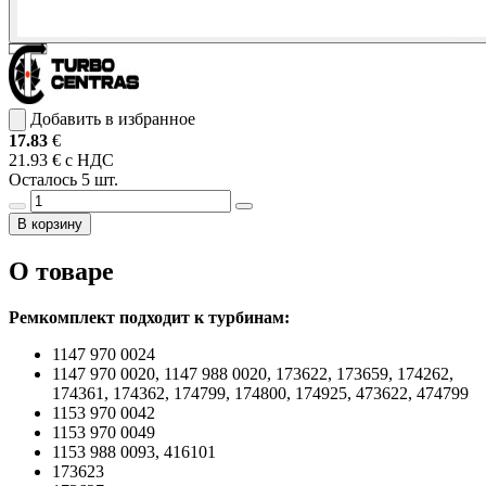
Добавить в избранное
17.83
€
21.93 € с НДС
Осталось 5 шт.
В корзину
О товаре
Ремкомплект подходит к турбинам:
1147 970 0024
1147 970 0020, 1147 988 0020, 173622, 173659, 174262,
174361, 174362, 174799, 174800, 174925, 473622, 474799
1153 970 0042
1153 970 0049
1153 988 0093, 416101
173623