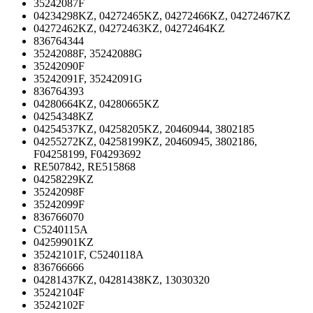
35242087F
04234298KZ, 04272465KZ, 04272466KZ, 04272467KZ
04272462KZ, 04272463KZ, 04272464KZ
836764344
35242088F, 35242088G
35242090F
35242091F, 35242091G
836764393
04280664KZ, 04280665KZ
04254348KZ
04254537KZ, 04258205KZ, 20460944, 3802185
04255272KZ, 04258199KZ, 20460945, 3802186,
F04258199, F04293692
RE507842, RE515868
04258229KZ
35242098F
35242099F
836766070
C5240115A
04259901KZ
35242101F, C5240118A
836766666
04281437KZ, 04281438KZ, 13030320
35242104F
35242102F