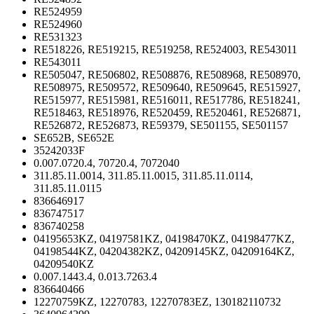
RE524959
RE524960
RE531323
RE518226, RE519215, RE519258, RE524003, RE543011
RE543011
RE505047, RE506802, RE508876, RE508968, RE508970,
RE508975, RE509572, RE509640, RE509645, RE515927,
RE515977, RE515981, RE516011, RE517786, RE518241,
RE518463, RE518976, RE520459, RE520461, RE526871,
RE526872, RE526873, RE59379, SE501155, SE501157
SE652B, SE652E
35242033F
0.007.0720.4, 70720.4, 7072040
311.85.11.0014, 311.85.11.0015, 311.85.11.0114,
311.85.11.0115
836646917
836747517
836740258
04195653KZ, 04197581KZ, 04198470KZ, 04198477KZ,
04198544KZ, 04204382KZ, 04209145KZ, 04209164KZ,
04209540KZ
0.007.1443.4, 0.013.7263.4
836640466
12270759KZ, 12270783, 12270783EZ, 130182110732