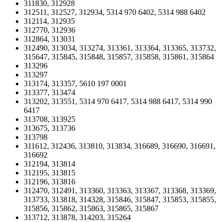
311830, 312928
312511, 312527, 312934, 5314 970 6402, 5314 988 6402
312114, 312935
312770, 312936
312864, 313031
312490, 313034, 313274, 313361, 313364, 313365, 313732,
315647, 315845, 315848, 315857, 315858, 315861, 315864
313296
313297
313174, 313357, 5610 197 0001
313377, 313474
313202, 313551, 5314 970 6417, 5314 988 6417, 5314 990
6417
313708, 313925
313675, 313736
313798
311612, 312436, 313810, 313834, 316689, 316690, 316691,
316692
312194, 313814
312195, 313815
312196, 313816
312470, 312491, 313360, 313363, 313367, 313368, 313369,
313733, 313818, 314328, 315846, 315847, 315853, 315855,
315856, 315862, 315863, 315865, 315867
313712, 313878, 314203, 315264