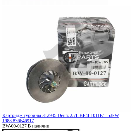
Картридж турбины 312935 Deutz 2.7L BF4L1011F/T 53kW
1988 836646917
BW-00-0127
В наличии