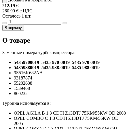
212.19
€
260.99 € с НДС
Осталось 1 шт.
В корзину
О товаре
Заменные номера турбокомпрессора:
54359700019 5435-970-0019 5435 970 0019
54359880019 5435-988-0019 5435 988 0019
9S516K682AA
93187874
55202638
1539468
860232
Турбина используется в:
OPEL AGILA B 1.3 CDTI Z13DTJ 75KM/55KW OD 2008
OPEL COMBO C 1.3 CDTI Z13DTJ 75KM/55KW OD
2005
OPEL CORSA D 1.3 CDTI Z13DTJ 75KM/55KW OD