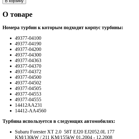
В корзину
О товаре
Номера турбин к которым подходит корпус турбины:
49377-04100
49377-04190
49377-04200
49377-04300
49377-04363
49377-04370
49377-04372
49377-04500
49377-04502
49377-04505
49377-04553
49377-04555
14412AA231
14412-AA4560
Турбина используется в следующих автомобилях:
Subaru Forester XT 2.0 58T EJ20 EJ2052.0L 177
KM/130kW / 211 KM/155kW 01.2004 - 12.2008