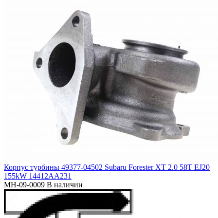
Корпус турбины 49377-04502 Subaru Forester XT 2.0 58T EJ20
155kW 14412AA231
MH-09-0009
В наличии