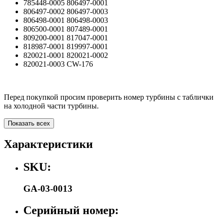
785448-0005 806497-0001
806497-0002 806497-0003
806498-0001 806498-0003
806500-0001 807489-0001
809200-0001 817047-0001
818987-0001 819997-0001
820021-0001 820021-0002
820021-0003 CW-176
Перед покупкой просим проверить номер турбины с таблички
на холодной части турбины.
Показать всех
Характеристики
SKU:
GA-03-0013
Серийный номер: