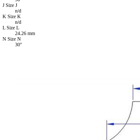
J
Size J
n/d
K
Size K
n/d
L
Size L
24.26 mm
N
Size N
30°