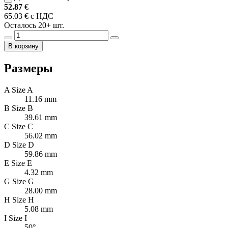
52.87
€
65.03 € с НДС
Осталось 20+ шт.
В корзину
Размеры
A
Size A
11.16 mm
B
Size B
39.61 mm
C
Size C
56.02 mm
D
Size D
59.86 mm
E
Size E
4.32 mm
G
Size G
28.00 mm
H
Size H
5.08 mm
I
Size I
50°