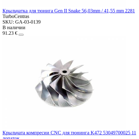
Крыльчатка для тюнига Gen II Snake 56,03mm / 41,55 mm 2281
TurboCentras
SKU: GA-03-0139
В наличии
91.23 €
Крыльчата компресии CNC для тюнинга K472 53049700025 11
лопаток