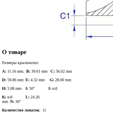
О товаре
Размеры крыльчатки:
A:
11.16 mm.
B:
39.61 mm
C:
56.02 mm
D:
59.86 mm
E:
4.32 mm
G:
28.00 mm
H:
5.08 mm
I:
50°
J:
n/d
K:
n/d
L:
24.26
mm
N:
30
Количество лопаток
: 11