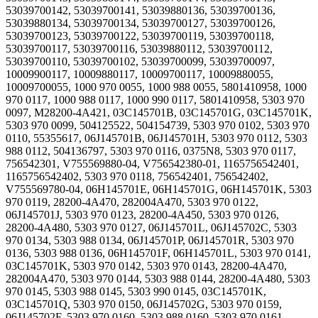
53039700142, 53039700141, 53039880136, 53039700136,
53039880134, 53039700134, 53039700127, 53039700126,
53039700123, 53039700122, 53039700119, 53039700118,
53039700117, 53039700116, 53039880112, 53039700112,
53039700110, 53039700102, 53039700099, 53039700097,
10009900117, 10009880117, 10009700117, 10009880055,
10009700055, 1000 970 0055, 1000 988 0055, 5801410958, 1000
970 0117, 1000 988 0117, 1000 990 0117, 5801410958, 5303 970
0097, M28200-4A421, 03C145701B, 03C145701G, 03C145701K,
5303 970 0099, 504125522, 504154739, 5303 970 0102, 5303 970
0110, 55355617, 06J145701B, 06J145701H, 5303 970 0112, 5303
988 0112, 504136797, 5303 970 0116, 0375N8, 5303 970 0117,
756542301, V755569880-04, V756542380-01, 1165756542401,
1165756542402, 5303 970 0118, 756542401, 756542402,
V755569780-04, 06H145701E, 06H145701G, 06H145701K, 5303
970 0119, 28200-4A470, 282004A470, 5303 970 0122,
06J145701J, 5303 970 0123, 28200-4A450, 5303 970 0126,
28200-4A480, 5303 970 0127, 06J145701L, 06J145702C, 5303
970 0134, 5303 988 0134, 06J145701P, 06J145701R, 5303 970
0136, 5303 988 0136, 06H145701F, 06H145701L, 5303 970 0141,
03C145701K, 5303 970 0142, 5303 970 0143, 28200-4A470,
282004A470, 5303 970 0144, 5303 988 0144, 28200-4A480, 5303
970 0145, 5303 988 0145, 5303 990 0145, 03C145701K,
03C145701Q, 5303 970 0150, 06J145702G, 5303 970 0159,
06J145702F, 5303 970 0160, 5303 988 0160, 5303 970 0161,