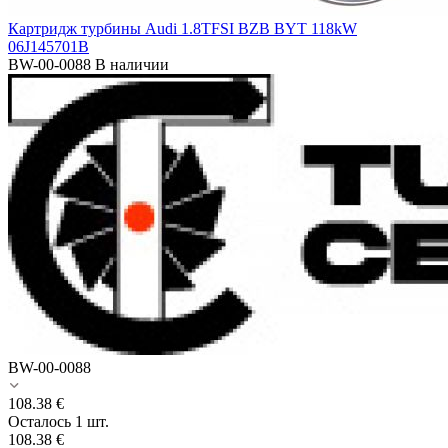
Картридж турбины Audi 1.8TFSI BZB BYT 118kW
06J145701B
BW-00-0088
В наличии
BW-00-0088
108.38
€
Осталось 1 шт.
108.38
€