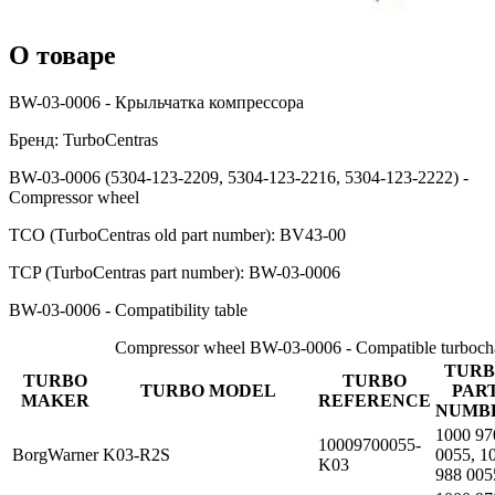
О товаре
BW-03-0006 - Крыльчатка компрессора
Бренд: TurboCentras
BW-03-0006 (5304-123-2209, 5304-123-2216, 5304-123-2222) -
Compressor wheel
TCO (TurboCentras old part number): BV43-00
TCP (TurboCentras part number): BW-03-0006
BW-03-0006 - Compatibility table
Compressor wheel BW-03-0006 - Compatible turboch
TURB
TURBO
TURBO
TURBO MODEL
PAR
MAKER
REFERENCE
NUMB
1000 97
10009700055-
BorgWarner
K03-R2S
0055, 1
K03
988 005