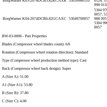
BorgWarner
K03-2074DCB5.82KCAXK
53039980110
0124, 5
998 011
5304 97
0057, 5
BorgWarner
K04-2074DCB6.82GCAXC
53049700057
988 005
5304 99
0057
BW-03-0006 - Part Properties
Blades (Compressor wheel blades count): 6/6
Rotation (Compressor wheel rotation direction): Standard
Type (Compressor wheel production method type): Cast
Back (Compressor wheel back design): Super
A (Size A): 51.00
A1 (Size A1): 53.80
B (Size B): 37.80
C (Size C): 4.00