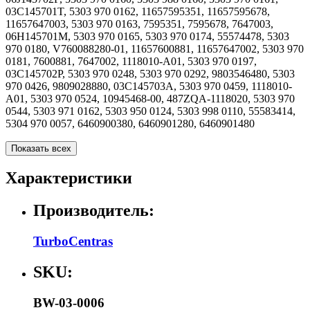
03C145701T, 5303 970 0162, 11657595351, 11657595678,
11657647003, 5303 970 0163, 7595351, 7595678, 7647003,
06H145701M, 5303 970 0165, 5303 970 0174, 55574478, 5303
970 0180, V760088280-01, 11657600881, 11657647002, 5303 970
0181, 7600881, 7647002, 1118010-A01, 5303 970 0197,
03C145702P, 5303 970 0248, 5303 970 0292, 9803546480, 5303
970 0426, 9809028880, 03C145703A, 5303 970 0459, 1118010-
A01, 5303 970 0524, 10945468-00, 487ZQA-1118020, 5303 970
0544, 5303 971 0162, 5303 950 0124, 5303 998 0110, 55583414,
5304 970 0057, 6460900380, 6460901280, 6460901480
Показать всех
Характеристики
Производитель:
TurboCentras
SKU:
BW-03-0006