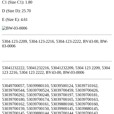
C1 (Size C1): 1.80
D (Size D): 25.70
E (Size E): 4.61
5304-123-2209, 5304-123-2216, 5304-123-2222, BV43-00, BW-
03-0006
53041232222, 53041232216, 53041232209, 5304 123 2209, 5304
123 2216, 5304 123 2222, BV43-00, BW-03-0006
53049700057, 53039980110, 53039500124, 53039710162,
53039700544, 53039700524, 53039700459, 53039700426,
53039700292, 53039700248, 53039700197, 53039700181,
53039700180, 53039700174, 53039700165, 53039700163,
53039700162, 53039700161, 53039880160, 53039700160,
53039700159, 53039700150, 53039900145, 53039880145,
53039700145, 53039880144, 53039700144, 53039700143,