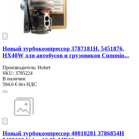
Новый турбокомпрессор 3787181H, 5451876,
HX40W для автобусов и грузовиков Cummin...
Производитель: Holset
SKU: 3785224
В наличии
594.6 €
без НДС
Новый турбокомпрессор 40010281 3786854H