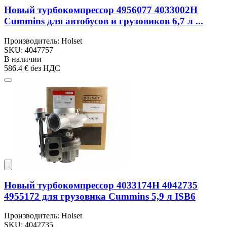
Новый турбокомпрессор 4956077 4033002H
Cummins для автобусов и грузовиков 6,7 л ...
Производитель: Holset
SKU: 4047757
В наличии
586.4 €
без НДС
Новый турбокомпрессор 4033174H 4042735
4955172 для грузовика Cummins 5,9 л ISB6
Производитель: Holset
SKU: 4042735