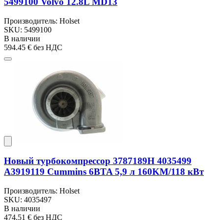
5499100 Volvo 12.8L MD13
Производитель: Holset
SKU: 5499100
В наличии
594.45 €
без НДС
Новый турбокомпрессор 3787189H 4035499
A3919119 Cummins 6BTA 5,9 л 160KM/118 кВт
Производитель: Holset
SKU: 4035497
В наличии
474.51 €
без НДС