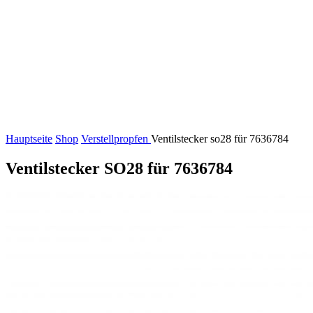
Hauptseite
Shop
Verstellpropfen
Ventilstecker so28 für 7636784
Ventilstecker SO28 für 7636784