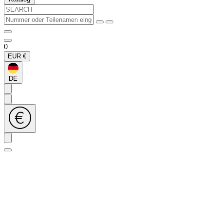
0
EUR
€
DE