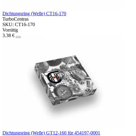
Dichtungsring (Welle) CT16-170
TurboCentras
SKU: CT16-170
Vorrätig
3.38 €
Dichtungsring (Welle) GT12-160 für 454197-0001