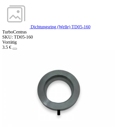
Dichtungsring (Welle) TD05-160
TurboCentras
SKU: TD05-160
Vorrätig
3.5 €