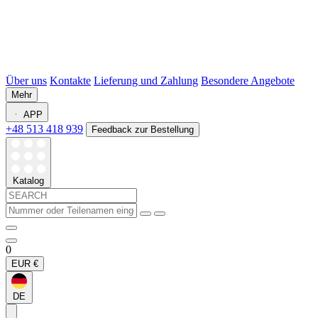
Über uns
Kontakte
Lieferung und Zahlung
Besondere Angebote
Mehr
APP
+48 513 418 939
Feedback zur Bestellung
Katalog
0
EUR
€
DE