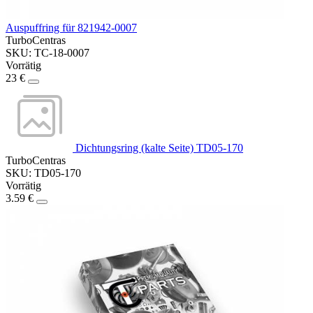
Auspuffring für 821942-0007
TurboCentras
SKU: TC-18-0007
Vorrätig
23 €
Dichtungsring (kalte Seite) TD05-170
TurboCentras
SKU: TD05-170
Vorrätig
3.59 €