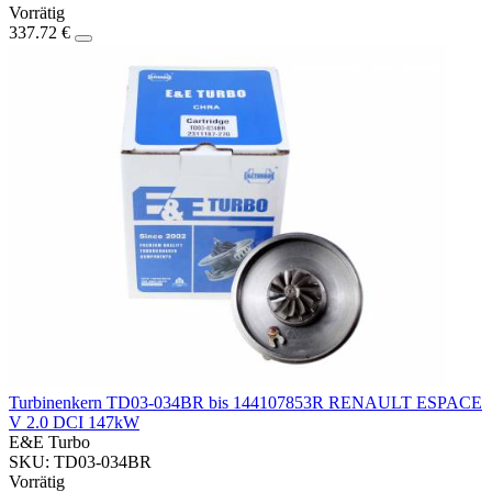
Vorrätig
337.72 €
Turbinenkern TD03-034BR bis 144107853R RENAULT ESPACE
V 2.0 DCI 147kW
E&E Turbo
SKU: TD03-034BR
Vorrätig