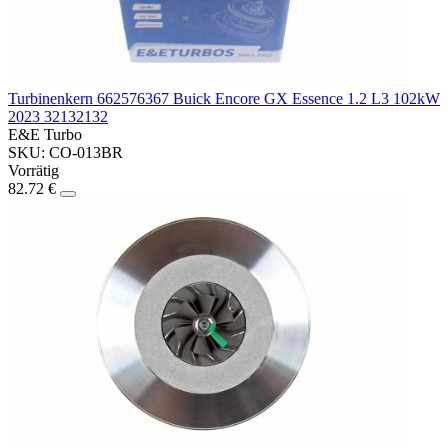
Turbinenkern 662576367 Buick Encore GX Essence 1.2 L3 102kW
2023 32132132
E&E Turbo
SKU: CO-013BR
Vorrätig
82.72 €