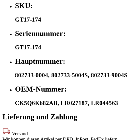
SKU:
GT17-174
Seriennummer:
GT17-174
Hauptnummer:
802733-0004
,
802733-5004S
,
802733-9004S
OEM-Nummer:
CK5Q6K682AB
,
LR027187
,
LR044563
Lieferung und Zahlung
Versand
Wir können diesen Artikel per DPD, InPost, FedEx liefern