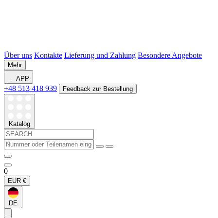
Über uns
Kontakte
Lieferung und Zahlung
Besondere Angebote
Mehr
APP
+48 513 418 939
Feedback zur Bestellung
Katalog
0
EUR
€
DE