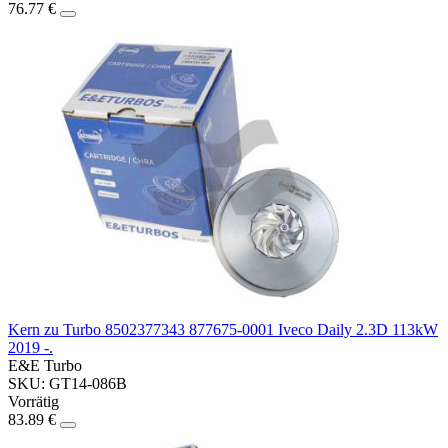
76.77 €
Kern zu Turbo 8502377343 877675-0001 Iveco Daily 2.3D 113kW
2019 -.
E&E Turbo
SKU: GT14-086B
Vorrätig
83.89 €