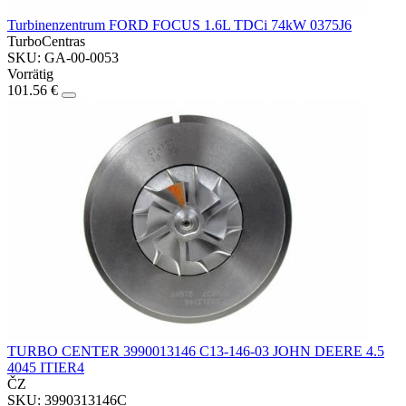
Turbinenzentrum FORD FOCUS 1.6L TDCi 74kW 0375J6
TurboCentras
SKU: GA-00-0053
Vorrätig
101.56 €
TURBO CENTER 3990013146 C13-146-03 JOHN DEERE 4.5
4045 ITIER4
ČZ
SKU: 3990313146C